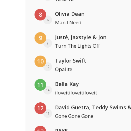
Olivia Dean
8
6
Man I Need
Justė, Jaxstyle & Jon
9
9
Turn The Lights Off
Taylor Swift
10
10
Opalite
Bella Kay
11
14
iloveitiloveitiloveit
12
11
Gone Gone Gone
RAYE