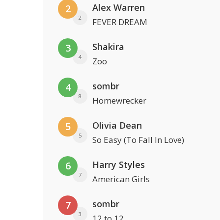
Alex Warren
2
2
FEVER DREAM
Shakira
3
4
Zoo
sombr
4
8
Homewrecker
Olivia Dean
5
5
So Easy (To Fall In Love)
Harry Styles
6
7
American Girls
sombr
7
3
12 to 12