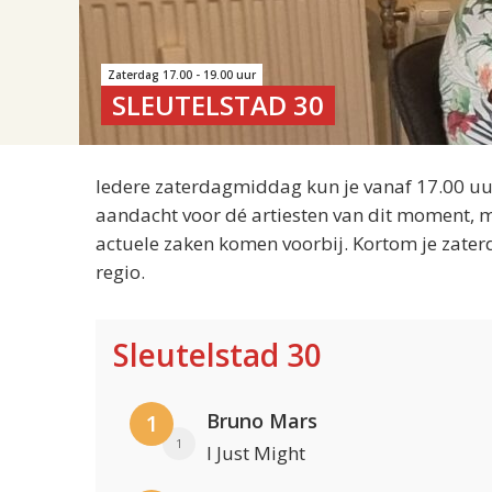
Zaterdag 17.00 - 19.00 uur
SLEUTELSTAD 30
Iedere zaterdagmiddag kun je vanaf 17.00 uur
aandacht voor dé artiesten van dit moment, m
actuele zaken komen voorbij. Kortom je zater
regio.
Sleutelstad 30
Bruno Mars
1
1
I Just Might