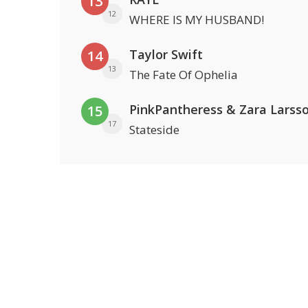
13
12
WHERE IS MY HUSBAND!
Taylor Swift
14
13
The Fate Of Ophelia
PinkPantheress & Zara Larss
15
17
Stateside