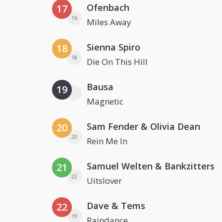
Ofenbach
17
16
Miles Away
Sienna Spiro
18
18
Die On This Hill
Bausa
19
Magnetic
Sam Fender & Olivia Dean
20
20
Rein Me In
Samuel Welten & Bankzitters
21
22
Uitslover
Dave & Tems
22
19
Raindance