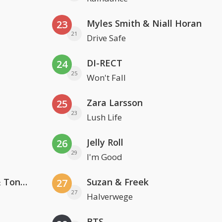
Myles Smith & Niall Horan
23
21
Drive Safe
DI-RECT
24
25
Won't Fall
Zara Larsson
25
23
Lush Life
Jelly Roll
26
29
I'm Good
David Guetta, Teddy Swims & Tones And I
Suzan & Freek
27
27
Halverwege
BTS