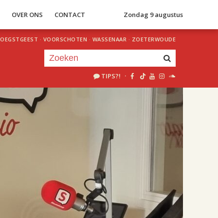
S
OVER ONS
CONTACT
Zondag 9 augustus
OEGSTGEEST
·
VOORSCHOTEN
·
WASSENAAR
·
ZOETERWOUDE
TIPS?!
·
Je luistert nu naar
uur 1 van 2
«
Vorig uur
Volgend uur
»
18.00