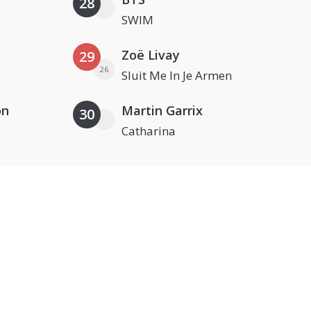
28
SWIM
Zoë Livay
29
26
Sluit Me In Je Armen
on
Martin Garrix
30
Catharina