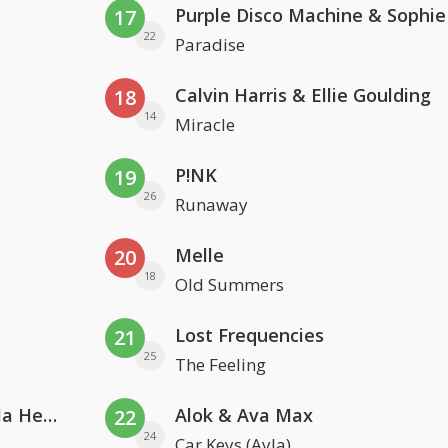
17
22
Paradise
Calvin Harris & Ellie Goulding
18
14
Miracle
P!NK
19
26
Runaway
Melle
20
18
Old Summers
Lost Frequencies
21
25
The Feeling
Nathan Dawe, Joel Corry & Ella Henderson
Alok & Ava Max
22
24
Car Keys (Ayla)