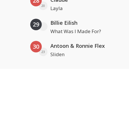
28
20
Layla
Billie Eilish
29
What Was I Made For?
Antoon & Ronnie Flex
30
23
Sliden