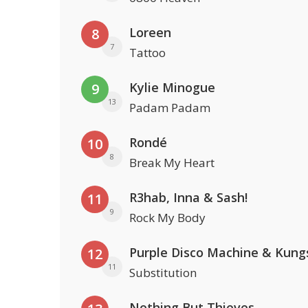
Loreen
8
7
Tattoo
Kylie Minogue
9
13
Padam Padam
Rondé
10
8
Break My Heart
R3hab, Inna & Sash!
11
9
Rock My Body
Purple Disco Machine & Kung
12
11
Substitution
Nothing But Thieves