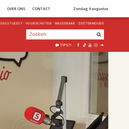
S
OVER ONS
CONTACT
Zondag 9 augustus
OEGSTGEEST
·
VOORSCHOTEN
·
WASSENAAR
·
ZOETERWOUDE
TIPS?!
·
Je luistert nu naar
uur 1 van 2
«
Vorig uur
Volgend uur
»
18.00