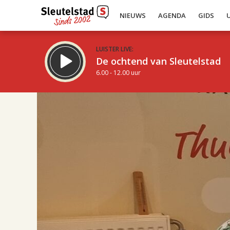
NIEUWS
AGENDA
GIDS
LUISTER LIVE:
De ochtend van Sleutelstad
6.00 - 12.00 uur
17.00
Inklappen