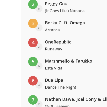
Peggy Gou
2
5
(It Goes Like) Nanana
Becky G. ft. Omega
3
3
Arranca
OneRepublic
4
2
Runaway
Marshmello & Farukko
5
6
Esta Vida
Dua Lipa
6
4
Dance The Night
7
15
0800 Heaven