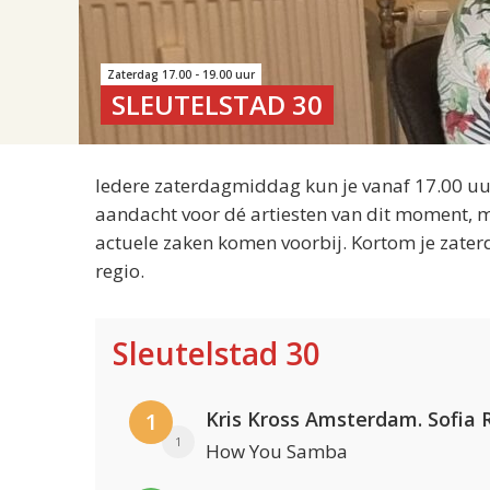
Zaterdag 17.00 - 19.00 uur
SLEUTELSTAD 30
Iedere zaterdagmiddag kun je vanaf 17.00 uur
aandacht voor dé artiesten van dit moment, m
actuele zaken komen voorbij. Kortom je zater
regio.
Sleutelstad 30
1
1
How You Samba