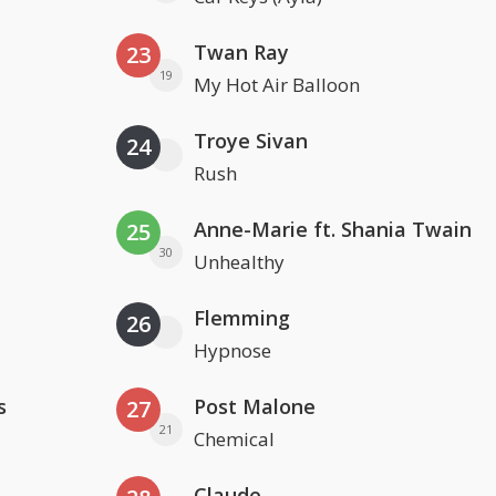
Twan Ray
23
19
My Hot Air Balloon
Troye Sivan
24
Rush
Anne-Marie ft. Shania Twain
25
30
Unhealthy
Flemming
26
Hypnose
s
Post Malone
27
21
Chemical
Claude