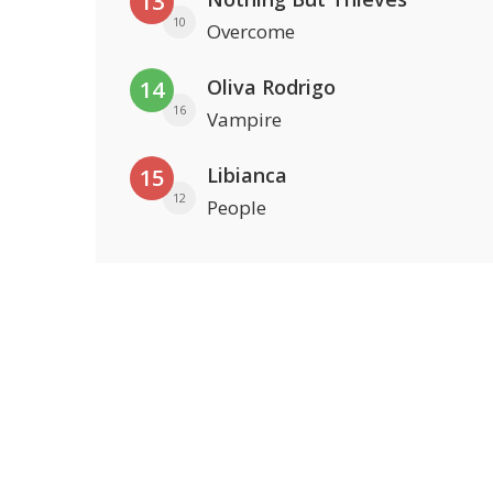
13
10
Overcome
Oliva Rodrigo
14
16
Vampire
Libianca
15
12
People