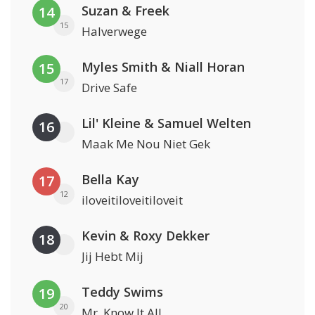
Suzan & Freek
14
15
Halverwege
Myles Smith & Niall Horan
15
17
Drive Safe
Lil' Kleine & Samuel Welten
16
Maak Me Nou Niet Gek
Bella Kay
17
12
iloveitiloveitiloveit
Kevin & Roxy Dekker
18
Jij Hebt Mij
Teddy Swims
19
20
Mr. Know It All