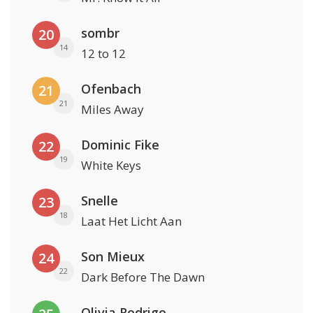
sombr
20
14
12 to 12
Ofenbach
21
21
Miles Away
Dominic Fike
22
19
White Keys
Snelle
23
18
Laat Het Licht Aan
Son Mieux
24
22
Dark Before The Dawn
Olivia Rodrigo