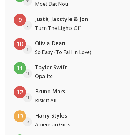
10
Moët Dat Nou
Justė, Jaxstyle & Jon
9
5
Turn The Lights Off
Olivia Dean
10
9
So Easy (To Fall In Love)
Taylor Swift
11
16
Opalite
Bruno Mars
12
11
Risk It All
Harry Styles
13
13
American Girls