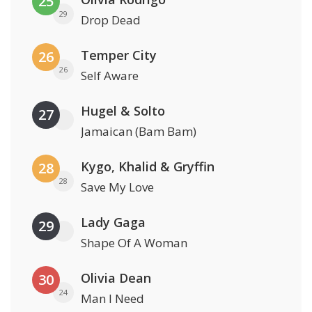
25
29
Drop Dead
Temper City
26
26
Self Aware
Hugel & Solto
27
Jamaican (Bam Bam)
Kygo, Khalid & Gryffin
28
28
Save My Love
Lady Gaga
29
Shape Of A Woman
Olivia Dean
30
24
Man I Need