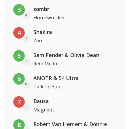
sombr
3
4
Homewrecker
Shakira
4
3
Zoo
Sam Fender & Olivia Dean
5
7
Rein Me In
ANOTR & 54 Ultra
6
8
Talk To You
Bausa
7
6
Magnetic
Robert Van Hemert & Donnie
8