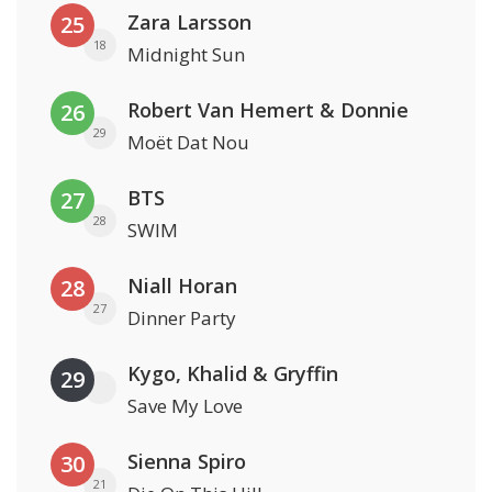
Zara Larsson
25
18
Midnight Sun
Robert Van Hemert & Donnie
26
29
Moët Dat Nou
BTS
27
28
SWIM
Niall Horan
28
27
Dinner Party
Kygo, Khalid & Gryffin
29
Save My Love
Sienna Spiro
30
21