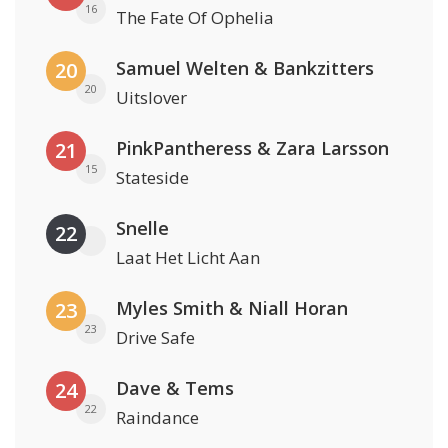
16
The Fate Of Ophelia
Samuel Welten & Bankzitters
20
20
Uitslover
PinkPantheress & Zara Larsson
21
15
Stateside
Snelle
22
Laat Het Licht Aan
Myles Smith & Niall Horan
23
23
Drive Safe
Dave & Tems
24
22
Raindance