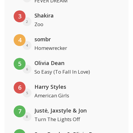
FEVER DREAM
Shakira
3
2
Zoo
sombr
4
4
Homewrecker
Olivia Dean
5
6
So Easy (To Fall In Love)
Harry Styles
6
5
American Girls
Justė, Jaxstyle & Jon
7
8
Turn The Lights Off