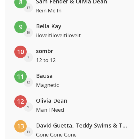
Sam Fender & Olivia Dean
8
17
Rein Me In
Bella Kay
9
10
iloveitiloveitiloveit
sombr
10
7
12 to 12
Bausa
11
12
Magnetic
Olivia Dean
12
9
Man I Need
David Guetta, Teddy Swims & Tones And I
13
13
Gone Gone Gone