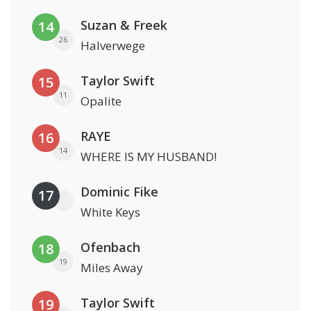
Suzan & Freek
14
26
Halverwege
Taylor Swift
15
11
Opalite
RAYE
16
14
WHERE IS MY HUSBAND!
Dominic Fike
17
White Keys
Ofenbach
18
19
Miles Away
Taylor Swift
19