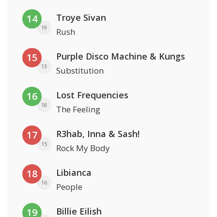
Troye Sivan
14
19
Rush
Purple Disco Machine & Kungs
15
13
Substitution
Lost Frequencies
16
18
The Feeling
R3hab, Inna & Sash!
17
15
Rock My Body
Libianca
18
16
People
Billie Eilish
19