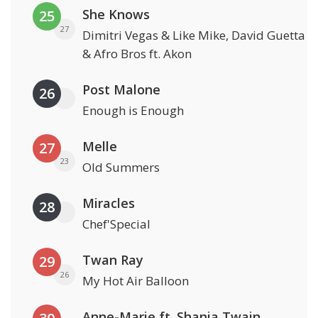
She Knows
25
27
Dimitri Vegas & Like Mike, David Guetta
& Afro Bros ft. Akon
Post Malone
26
Enough is Enough
Melle
27
23
Old Summers
Miracles
28
Chef'Special
Twan Ray
29
26
My Hot Air Balloon
Anne-Marie ft. Shania Twain