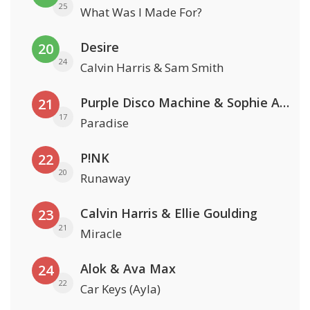
25
What Was I Made For?
Desire
20
24
Calvin Harris & Sam Smith
Purple Disco Machine & Sophie And The Giants
21
17
Paradise
P!NK
22
20
Runaway
Calvin Harris & Ellie Goulding
23
21
Miracle
Alok & Ava Max
24
22
Car Keys (Ayla)