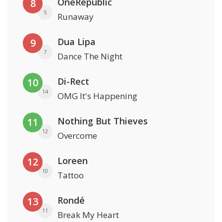
OneRepublic
8
5
Runaway
Dua Lipa
9
7
Dance The Night
Di-Rect
10
14
OMG It's Happening
Nothing But Thieves
11
12
Overcome
Loreen
12
10
Tattoo
Rondé
13
11
Break My Heart