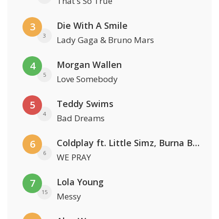
That's So True
Die With A Smile
3
3
Lady Gaga & Bruno Mars
Morgan Wallen
4
5
Love Somebody
Teddy Swims
5
4
Bad Dreams
Coldplay ft. Little Simz, Burna Boy, Elyanna & Tini
6
6
WE PRAY
Lola Young
7
15
Messy