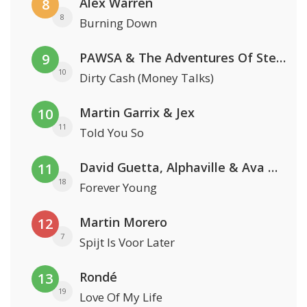
Alex Warren
8
8
Burning Down
PAWSA & The Adventures Of Stevie V
9
10
Dirty Cash (Money Talks)
Martin Garrix & Jex
10
11
Told You So
David Guetta, Alphaville & Ava Max
11
18
Forever Young
Martin Morero
12
7
Spijt Is Voor Later
Rondé
13
19
Love Of My Life