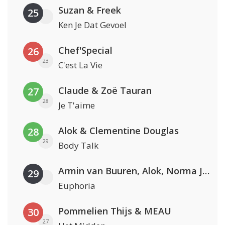
Suzan & Freek
25
Ken Je Dat Gevoel
Chef'Special
26
23
C'est La Vie
Claude & Zoë Tauran
27
28
Je T'aime
Alok & Clementine Douglas
28
29
Body Talk
Armin van Buuren, Alok, Norma Jean Martine & LAWRENT
29
Euphoria
Pommelien Thijs & MEAU
30
27