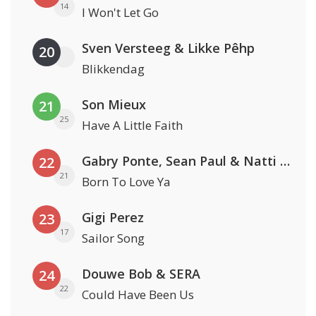
14
I Won't Let Go
Sven Versteeg & Likke Pêhp
20
Blikkendag
Son Mieux
21
25
Have A Little Faith
Gabry Ponte, Sean Paul & Natti Natasha
22
21
Born To Love Ya
Gigi Perez
23
17
Sailor Song
Douwe Bob & SERA
24
22
Could Have Been Us