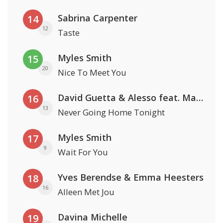
Sabrina Carpenter
14
12
Taste
Myles Smith
15
20
Nice To Meet You
David Guetta & Alesso feat. Madison Love
16
13
Never Going Home Tonight
Myles Smith
17
9
Wait For You
Yves Berendse & Emma Heesters
18
16
Alleen Met Jou
Davina Michelle
19