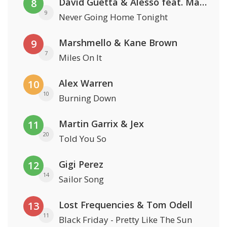
David Guetta & Alesso feat. Madison Love
8
9
Never Going Home Tonight
Marshmello & Kane Brown
9
7
Miles On It
Alex Warren
10
10
Burning Down
Martin Garrix & Jex
11
20
Told You So
Gigi Perez
12
14
Sailor Song
Lost Frequencies & Tom Odell
13
11
Black Friday - Pretty Like The Sun