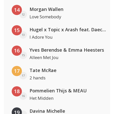
Morgan Wallen
14
12
Love Somebody
Hugel x Topic x Arash feat. Daecolm
15
13
I Adore You
Yves Berendse & Emma Heesters
16
15
Alleen Met Jou
Tate McRae
17
17
2 hands
Pommelien Thijs & MEAU
18
16
Het Midden
Davina Michelle
19