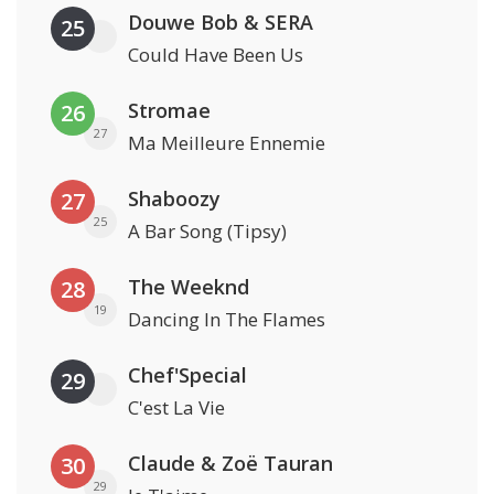
Douwe Bob & SERA
25
Could Have Been Us
Stromae
26
27
Ma Meilleure Ennemie
Shaboozy
27
25
A Bar Song (Tipsy)
The Weeknd
28
19
Dancing In The Flames
Chef'Special
29
C'est La Vie
Claude & Zoë Tauran
30
29