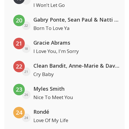
I Won't Let Go
Gabry Ponte, Sean Paul & Natti Natasha
20
22
Born To Love Ya
Gracie Abrams
21
18
I Love You, I'm Sorry
Clean Bandit, Anne-Marie & David Guetta
22
21
Cry Baby
Myles Smith
23
26
Nice To Meet You
Rondé
24
24
Love Of My Life