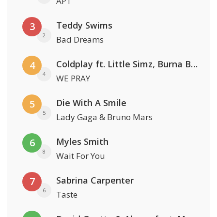
APT
Teddy Swims
3
2
Bad Dreams
Coldplay ft. Little Simz, Burna Boy, Elyanna & Tini
4
4
WE PRAY
Die With A Smile
5
5
Lady Gaga & Bruno Mars
Myles Smith
6
8
Wait For You
Sabrina Carpenter
7
6
Taste