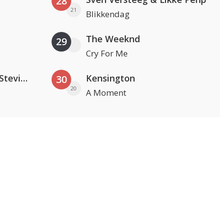
28
21
Blikkendag
The Weeknd
29
Cry For Me
PAWSA & The Adventures Of Stevie V
Kensington
30
20
A Moment