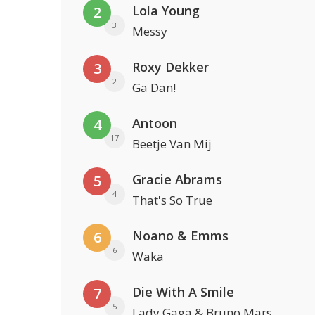
Lola Young
2
3
Messy
Roxy Dekker
3
2
Ga Dan!
Antoon
4
17
Beetje Van Mij
Gracie Abrams
5
4
That's So True
Noano & Emms
6
6
Waka
Die With A Smile
7
5
Lady Gaga & Bruno Mars