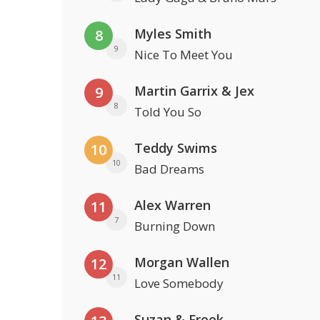
Myles Smith
8
9
Nice To Meet You
Martin Garrix & Jex
9
8
Told You So
Teddy Swims
10
10
Bad Dreams
Alex Warren
11
7
Burning Down
Morgan Wallen
12
11
Love Somebody
Suzan & Freek