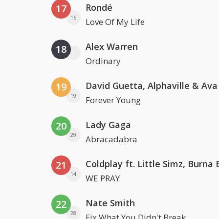
Rondé
17
16
Love Of My Life
Alex Warren
18
Ordinary
David Guetta, Alphaville & Av
19
19
Forever Young
Lady Gaga
20
29
Abracadabra
21
14
WE PRAY
Nate Smith
22
28
Fix What You Didn't Break