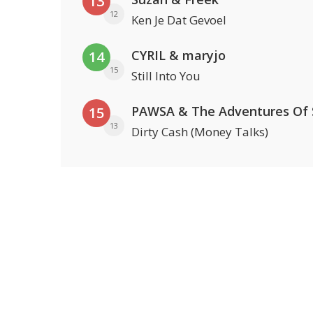
13
12
Ken Je Dat Gevoel
CYRIL & maryjo
14
15
Still Into You
15
13
Dirty Cash (Money Talks)