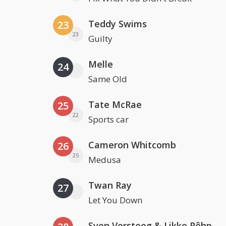
Teddy Swims
23
23
Guilty
Melle
24
Same Old
Tate McRae
25
22
Sports car
Cameron Whitcomb
26
25
Medusa
Twan Ray
27
Let You Down
Sven Versteeg & Likke Pêhp