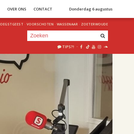
S
OVER ONS
CONTACT
Donderdag 6 augustus
OEGSTGEEST
·
VOORSCHOTEN
·
WASSENAAR
·
ZOETERWOUDE
TIPS?!
·
Je luistert nu naar
uur 1 van 2
«
Vorig uur
Volgend uur
»
18.00