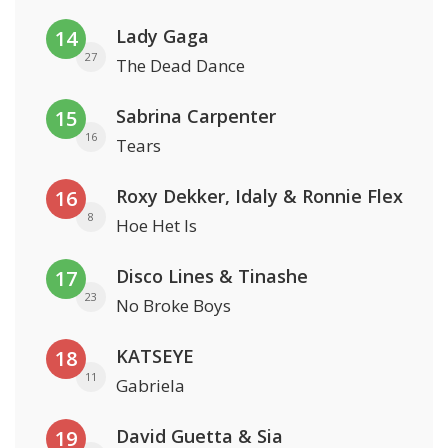
Lady Gaga
14
27
The Dead Dance
Sabrina Carpenter
15
16
Tears
Roxy Dekker, Idaly & Ronnie Flex
16
8
Hoe Het Is
Disco Lines & Tinashe
17
23
No Broke Boys
KATSEYE
18
11
Gabriela
David Guetta & Sia
19