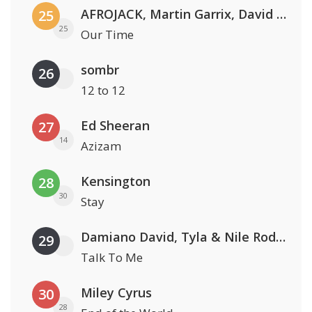
AFROJACK, Martin Garrix, David Guetta & Amél
25
25
Our Time
sombr
26
12 to 12
Ed Sheeran
27
14
Azizam
Kensington
28
30
Stay
Damiano David, Tyla & Nile Rodgers
29
Talk To Me
Miley Cyrus
30
28