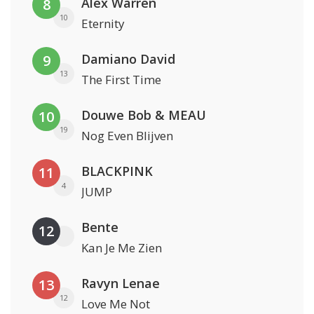
Alex Warren
8
10
Eternity
Damiano David
9
13
The First Time
Douwe Bob & MEAU
10
19
Nog Even Blijven
BLACKPINK
11
4
JUMP
Bente
12
Kan Je Me Zien
Ravyn Lenae
13
12
Love Me Not