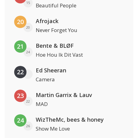
15
Beautiful People
Afrojack
20
20
Never Forget You
Bente & BLØF
21
24
Hoe Hou Ik Dit Vast
Ed Sheeran
22
Camera
Martin Garrix & Lauv
23
22
MAD
WizTheMc, bees & honey
24
26
Show Me Love