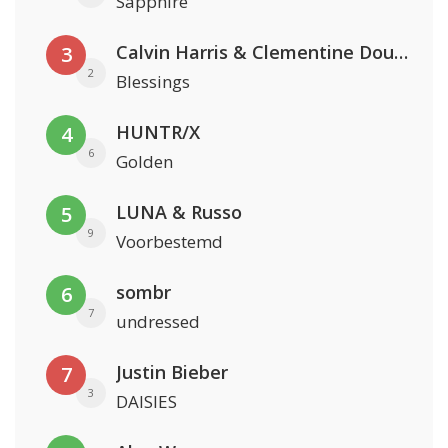
Sapphire
Calvin Harris & Clementine Douglas
3
2
Blessings
HUNTR/X
4
6
Golden
LUNA & Russo
5
9
Voorbestemd
sombr
6
7
undressed
Justin Bieber
7
3
DAISIES