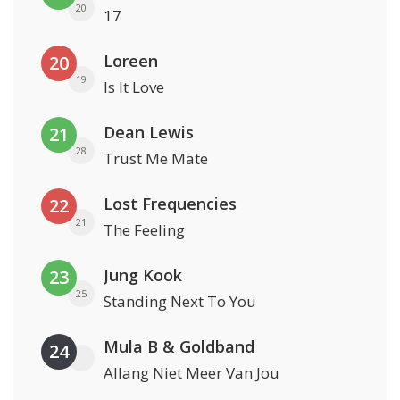
20
17
Loreen
20
19
Is It Love
Dean Lewis
21
28
Trust Me Mate
Lost Frequencies
22
21
The Feeling
Jung Kook
23
25
Standing Next To You
Mula B & Goldband
24
Allang Niet Meer Van Jou