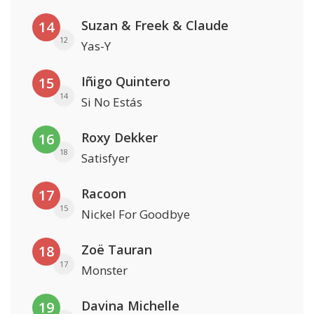
Suzan & Freek & Claude
14
12
Yas-Y
Iñigo Quintero
15
14
Si No Estás
Roxy Dekker
16
18
Satisfyer
Racoon
17
15
Nickel For Goodbye
Zoë Tauran
18
17
Monster
Davina Michelle
19