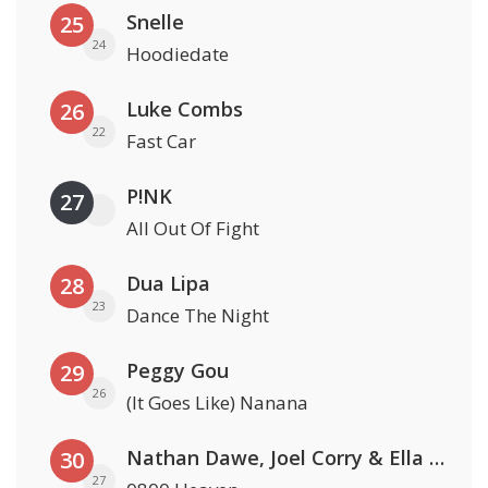
Snelle
25
24
Hoodiedate
Luke Combs
26
22
Fast Car
P!NK
27
All Out Of Fight
Dua Lipa
28
23
Dance The Night
Peggy Gou
29
26
(It Goes Like) Nanana
Nathan Dawe, Joel Corry & Ella Henderson
30
27