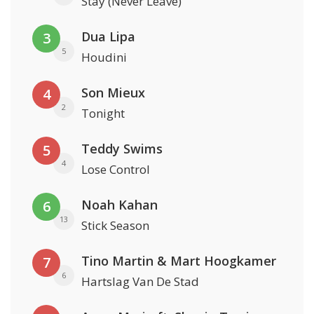
Stay (Never Leave)
Dua Lipa
3
5
Houdini
Son Mieux
4
2
Tonight
Teddy Swims
5
4
Lose Control
Noah Kahan
6
13
Stick Season
Tino Martin & Mart Hoogkamer
7
6
Hartslag Van De Stad