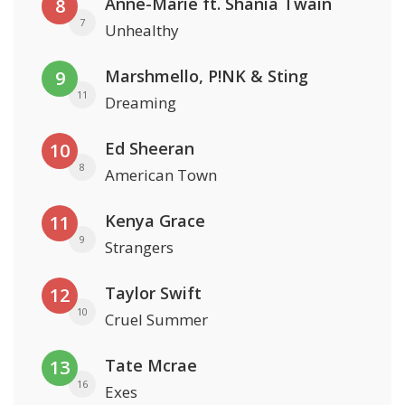
Anne-Marie ft. Shania Twain
8
7
Unhealthy
Marshmello, P!NK & Sting
9
11
Dreaming
Ed Sheeran
10
8
American Town
Kenya Grace
11
9
Strangers
Taylor Swift
12
10
Cruel Summer
Tate Mcrae
13
16
Exes