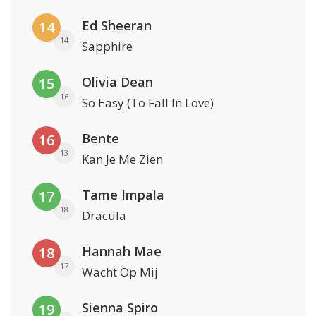
Ed Sheeran
14
14
Sapphire
Olivia Dean
15
16
So Easy (To Fall In Love)
Bente
16
13
Kan Je Me Zien
Tame Impala
17
18
Dracula
Hannah Mae
18
17
Wacht Op Mij
Sienna Spiro
19