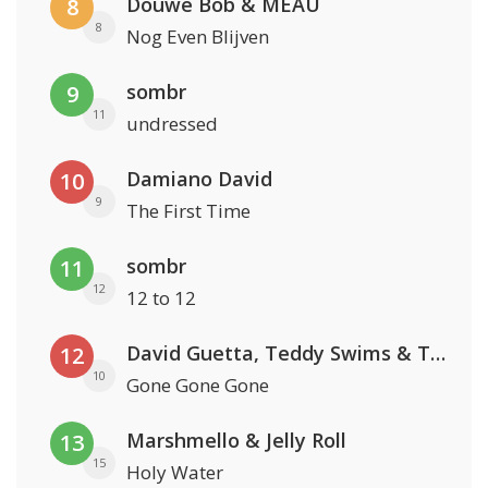
Douwe Bob & MEAU
8
8
Nog Even Blijven
sombr
9
11
undressed
Damiano David
10
9
The First Time
sombr
11
12
12 to 12
David Guetta, Teddy Swims & Tones And I
12
10
Gone Gone Gone
Marshmello & Jelly Roll
13
15
Holy Water