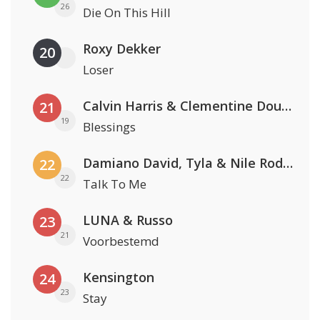
26
Die On This Hill
Roxy Dekker
20
Loser
Calvin Harris & Clementine Douglas
21
19
Blessings
Damiano David, Tyla & Nile Rodgers
22
22
Talk To Me
LUNA & Russo
23
21
Voorbestemd
Kensington
24
23
Stay