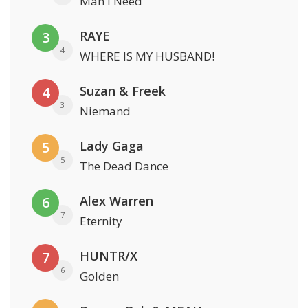
Man I Need
RAYE
3
4
WHERE IS MY HUSBAND!
Suzan & Freek
4
3
Niemand
Lady Gaga
5
5
The Dead Dance
Alex Warren
6
7
Eternity
HUNTR/X
7
6
Golden