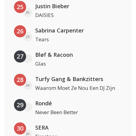
Justin Bieber
25
20
DAISIES
Sabrina Carpenter
26
25
Tears
Bløf & Racoon
27
Glas
Turfy Gang & Bankzitters
28
24
Waarom Moet Ze Nou Een DJ Zijn
Rondé
29
Never Been Better
SERA
30
29