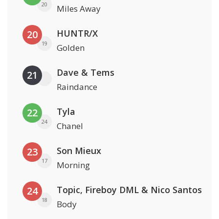
20
Miles Away
HUNTR/X
20
19
Golden
Dave & Tems
21
Raindance
Tyla
22
24
Chanel
Son Mieux
23
17
Morning
Topic, Fireboy DML & Nico Santos
24
18
Body