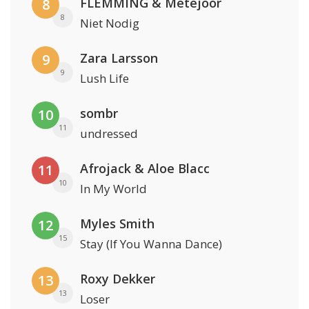
FLEMMING & Metejoor
8
8
Niet Nodig
Zara Larsson
9
9
Lush Life
sombr
10
11
undressed
Afrojack & Aloe Blacc
11
10
In My World
Myles Smith
12
15
Stay (If You Wanna Dance)
Roxy Dekker
13
13
Loser