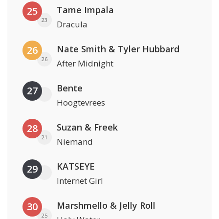
Tame Impala
25
23
Dracula
Nate Smith & Tyler Hubbard
26
26
After Midnight
Bente
27
Hoogtevrees
Suzan & Freek
28
21
Niemand
KATSEYE
29
Internet Girl
Marshmello & Jelly Roll
30
25