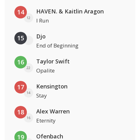
HAVEN. & Kaitlin Aragon
14
12
I Run
Djo
15
End of Beginning
Taylor Swift
16
22
Opalite
Kensington
17
14
Stay
Alex Warren
18
16
Eternity
Ofenbach
19