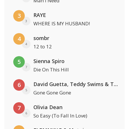
Man I Need
RAYE
3
3
WHERE IS MY HUSBAND!
sombr
4
4
12 to 12
Sienna Spiro
5
7
Die On This Hill
David Guetta, Teddy Swims & Tones And I
6
5
Gone Gone Gone
Olivia Dean
7
6
So Easy (To Fall In Love)