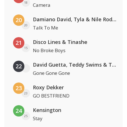
18
Camera
Damiano David, Tyla & Nile Rodgers
20
20
Talk To Me
Disco Lines & Tinashe
21
15
No Broke Boys
David Guetta, Teddy Swims & Tones And I
22
Gone Gone Gone
Roxy Dekker
23
23
GO BESTFRIEND
Kensington
24
25
Stay