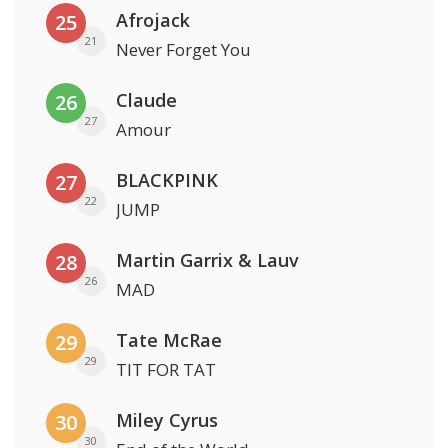
Afrojack
25
21
Never Forget You
Claude
26
27
Amour
BLACKPINK
27
22
JUMP
Martin Garrix & Lauv
28
26
MAD
Tate McRae
29
29
TIT FOR TAT
Miley Cyrus
30
30