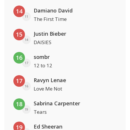
Damiano David
14
11
The First Time
Justin Bieber
15
14
DAISIES
sombr
16
17
12 to 12
Ravyn Lenae
17
16
Love Me Not
Sabrina Carpenter
18
19
Tears
Ed Sheeran
19