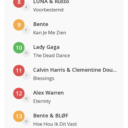
LUNA & Russo
8
4
Voorbestemd
Bente
9
9
Kan Je Me Zien
Lady Gaga
10
12
The Dead Dance
Calvin Harris & Clementine Douglas
11
7
Blessings
Alex Warren
12
10
Eternity
Bente & BLØF
13
13
Hoe Hou Ik Dit Vast