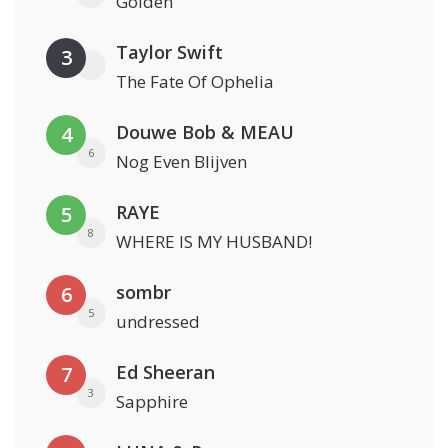
Golden
Taylor Swift
3
The Fate Of Ophelia
Douwe Bob & MEAU
4
6
Nog Even Blijven
RAYE
5
8
WHERE IS MY HUSBAND!
sombr
6
5
undressed
Ed Sheeran
7
3
Sapphire