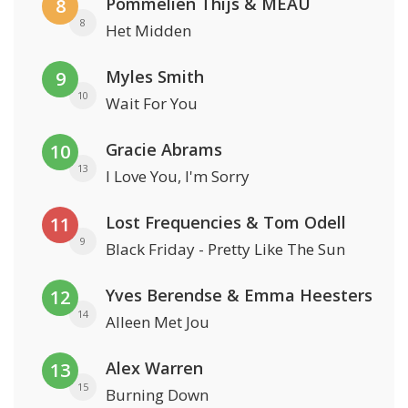
Pommelien Thijs & MEAU
8
8
Het Midden
Myles Smith
9
10
Wait For You
Gracie Abrams
10
13
I Love You, I'm Sorry
Lost Frequencies & Tom Odell
11
9
Black Friday - Pretty Like The Sun
Yves Berendse & Emma Heesters
12
14
Alleen Met Jou
Alex Warren
13
15
Burning Down