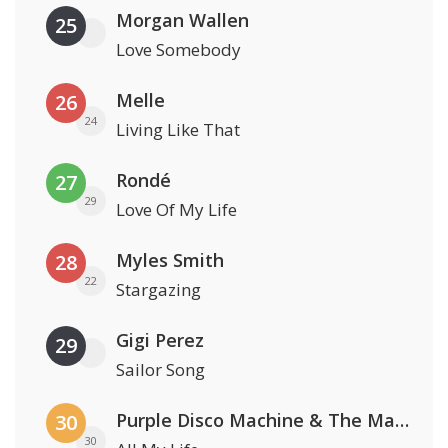
Morgan Wallen
25
Love Somebody
Melle
26
24
Living Like That
Rondé
27
29
Love Of My Life
Myles Smith
28
22
Stargazing
Gigi Perez
29
Sailor Song
Purple Disco Machine & The Magician
30
30