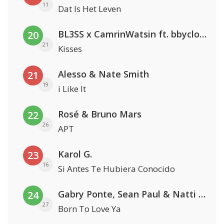
11
Dat Is Het Leven
BL3SS x CamrinWatsin ft. bbyclose
20
21
Kisses
Alesso & Nate Smith
21
19
i Like It
Rosé & Bruno Mars
22
26
APT
Karol G.
23
16
Si Antes Te Hubiera Conocido
Gabry Ponte, Sean Paul & Natti Natasha
24
27
Born To Love Ya