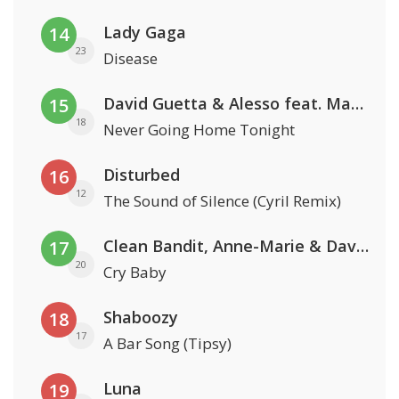
Lady Gaga
14
23
Disease
David Guetta & Alesso feat. Madison Love
15
18
Never Going Home Tonight
Disturbed
16
12
The Sound of Silence (Cyril Remix)
Clean Bandit, Anne-Marie & David Guetta
17
20
Cry Baby
Shaboozy
18
17
A Bar Song (Tipsy)
Luna
19