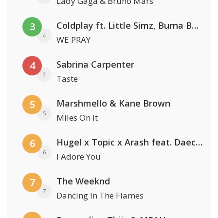
Lady Gaga & Bruno Mars
Coldplay ft. Little Simz, Burna Boy, Elyanna & Tini
3
4
WE PRAY
Sabrina Carpenter
4
3
Taste
Marshmello & Kane Brown
5
5
Miles On It
Hugel x Topic x Arash feat. Daecolm
6
6
I Adore You
The Weeknd
7
7
Dancing In The Flames