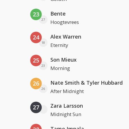
Bente
23
27
Hoogtevrees
Alex Warren
24
18
Eternity
Son Mieux
25
23
Morning
Nate Smith & Tyler Hubbard
26
26
After Midnight
Zara Larsson
27
Midnight Sun
Tame Impala