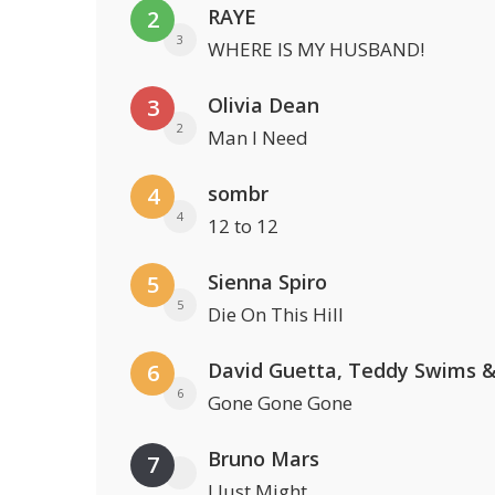
RAYE
2
3
WHERE IS MY HUSBAND!
Olivia Dean
3
2
Man I Need
sombr
4
4
12 to 12
Sienna Spiro
5
5
Die On This Hill
6
6
Gone Gone Gone
Bruno Mars
7
I Just Might