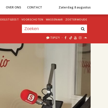
S
OVER ONS
CONTACT
Zaterdag 8 augustus
OEGSTGEEST
·
VOORSCHOTEN
·
WASSENAAR
·
ZOETERWOUDE
TIPS?!
·
Je luistert nu naar
uur 1 van 2
«
Vorig uur
Volgend uur
»
18.00