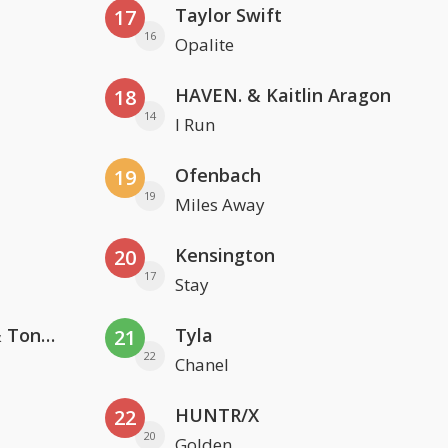
Taylor Swift
17
16
Opalite
HAVEN. & Kaitlin Aragon
18
14
I Run
Ofenbach
19
19
Miles Away
Kensington
20
17
Stay
David Guetta, Teddy Swims & Tones And I
Tyla
21
22
Chanel
HUNTR/X
22
20
Golden