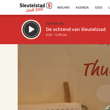
NIEUWS
AGENDA
GIDS
LUISTER LIVE:
De ochtend van Sleutelstad
6.00 - 12.00 uur
17.00
Inklappen