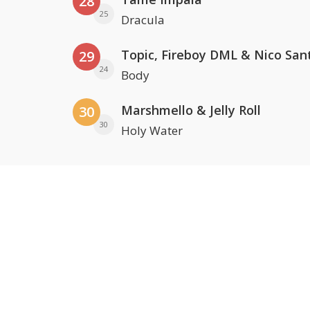
28
25
Dracula
Topic, Fireboy DML & Nico San
29
24
Body
Marshmello & Jelly Roll
30
30
Holy Water