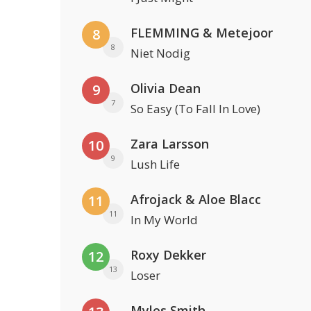
FLEMMING & Metejoor
8
8
Niet Nodig
Olivia Dean
9
7
So Easy (To Fall In Love)
Zara Larsson
10
9
Lush Life
Afrojack & Aloe Blacc
11
11
In My World
Roxy Dekker
12
13
Loser
Myles Smith