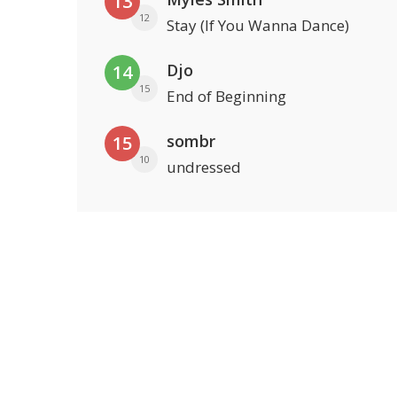
13
12
Stay (If You Wanna Dance)
Djo
14
15
End of Beginning
sombr
15
10
undressed