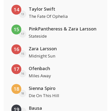
Taylor Swift
14
13
The Fate Of Ophelia
PinkPantheress & Zara Larsson
15
17
Stateside
Zara Larsson
16
15
Midnight Sun
Ofenbach
17
16
Miles Away
Sienna Spiro
18
18
Die On This Hill
Bausa
19