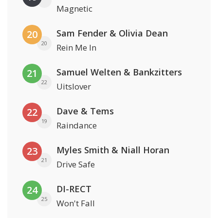
Magnetic
Sam Fender & Olivia Dean
20
20
Rein Me In
Samuel Welten & Bankzitters
21
22
Uitslover
Dave & Tems
22
19
Raindance
Myles Smith & Niall Horan
23
21
Drive Safe
DI-RECT
24
25
Won't Fall