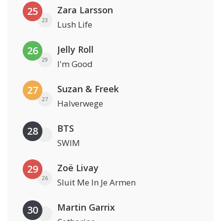
Zara Larsson
25
23
Lush Life
Jelly Roll
26
29
I'm Good
Suzan & Freek
27
27
Halverwege
BTS
28
SWIM
Zoë Livay
29
26
Sluit Me In Je Armen
Martin Garrix
30