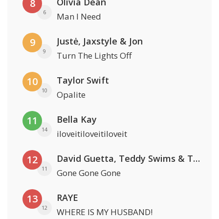
Olivia Dean
8
6
Man I Need
Justė, Jaxstyle & Jon
9
9
Turn The Lights Off
Taylor Swift
10
10
Opalite
Bella Kay
11
14
iloveitiloveitiloveit
David Guetta, Teddy Swims & Tones And I
12
11
Gone Gone Gone
RAYE
13
12
WHERE IS MY HUSBAND!