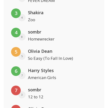
FEVER DREAM
Shakira
3
4
Zoo
sombr
4
8
Homewrecker
Olivia Dean
5
5
So Easy (To Fall In Love)
Harry Styles
6
7
American Girls
sombr
7
3
12 to 12