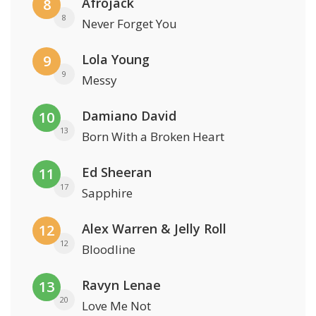
Afrojack
8
8
Never Forget You
Lola Young
9
9
Messy
Damiano David
10
13
Born With a Broken Heart
Ed Sheeran
11
17
Sapphire
Alex Warren & Jelly Roll
12
12
Bloodline
Ravyn Lenae
13
20
Love Me Not