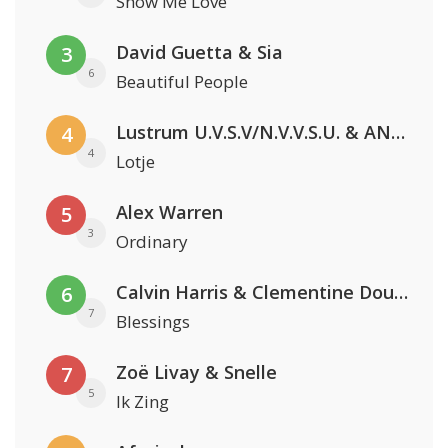
Show Me Love
David Guetta & Sia
3
6
Beautiful People
Lustrum U.V.S.V/N.V.V.S.U. & ANNO ONS & Jopke van Dobbenburgh & Roeland Beelen
4
4
Lotje
Alex Warren
5
3
Ordinary
Calvin Harris & Clementine Douglas
6
7
Blessings
Zoë Livay & Snelle
7
5
Ik Zing