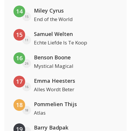
Miley Cyrus
14
15
End of the World
Samuel Welten
15
11
Echte Liefde Is Te Koop
Benson Boone
16
26
Mystical Magical
Emma Heesters
17
16
Alles Wordt Beter
Pommelien Thijs
18
18
Atlas
Barry Badpak
19