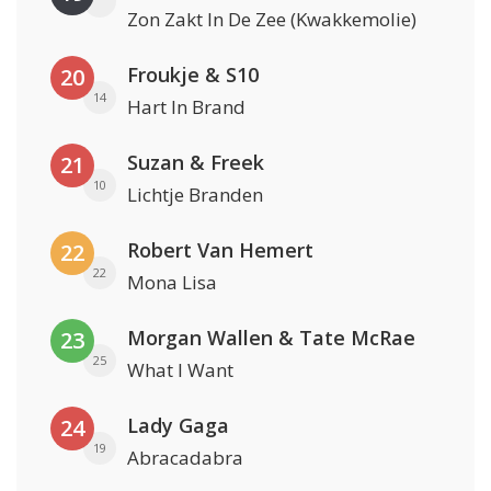
Zon Zakt In De Zee (Kwakkemolie)
Froukje & S10
20
14
Hart In Brand
Suzan & Freek
21
10
Lichtje Branden
Robert Van Hemert
22
22
Mona Lisa
Morgan Wallen & Tate McRae
23
25
What I Want
Lady Gaga
24
19
Abracadabra