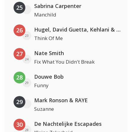
Sabrina Carpenter
25
Manchild
Hugel, David Guetta, Kehlani & Daecolm
26
23
Think Of Me
Nate Smith
27
24
Fix What You Didn't Break
Douwe Bob
28
29
Funny
Mark Ronson & RAYE
29
Suzanne
De Nachtelijke Escapades
30
28