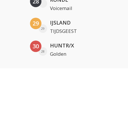
28
Voicemail
IJSLAND
29
29
TIJDSGEEST
HUNTR/X
30
28
Golden