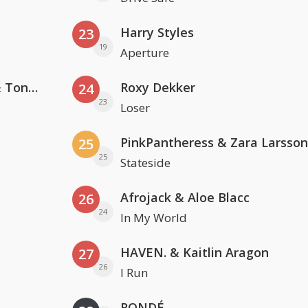
Harry Styles
23
19
Aperture
David Guetta, Teddy Swims & Tones And I
Roxy Dekker
24
23
Loser
PinkPantheress & Zara Larsson
25
25
Stateside
Afrojack & Aloe Blacc
26
24
In My World
HAVEN. & Kaitlin Aragon
27
26
I Run
RONDÉ