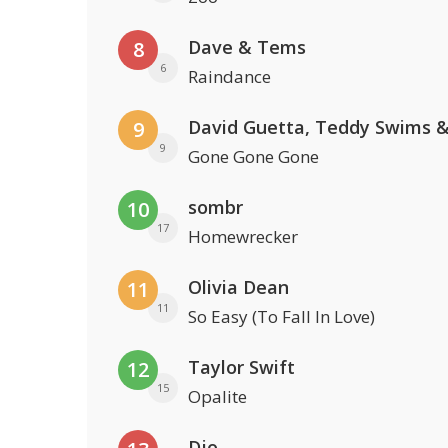
Dave & Tems
8
6
Raindance
9
9
Gone Gone Gone
sombr
10
17
Homewrecker
Olivia Dean
11
11
So Easy (To Fall In Love)
Taylor Swift
12
15
Opalite
Djo