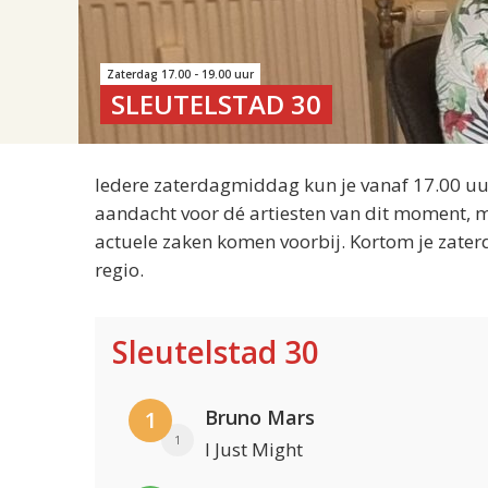
Zaterdag 17.00 - 19.00 uur
SLEUTELSTAD 30
Iedere zaterdagmiddag kun je vanaf 17.00 uur
aandacht voor dé artiesten van dit moment, m
actuele zaken komen voorbij. Kortom je zater
regio.
Sleutelstad 30
Bruno Mars
1
1
I Just Might