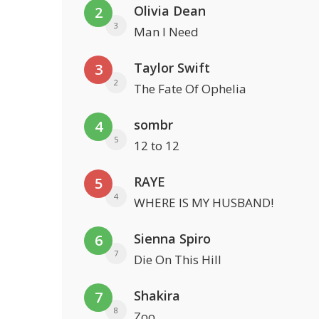
Olivia Dean
2
3
Man I Need
Taylor Swift
3
2
The Fate Of Ophelia
sombr
4
5
12 to 12
RAYE
5
4
WHERE IS MY HUSBAND!
Sienna Spiro
6
7
Die On This Hill
Shakira
7
8
Zoo