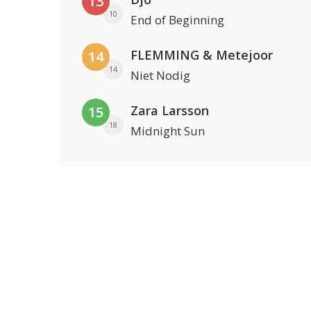
13
10
End of Beginning
FLEMMING & Metejoor
14
14
Niet Nodig
Zara Larsson
15
18
Midnight Sun