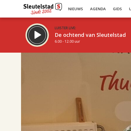
NIEUWS
AGENDA
GIDS
LUISTER LIVE:
De ochtend van Sleutelstad
6.00 - 12.00 uur
17.00
Inklappen