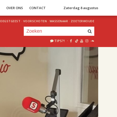
S
OVER ONS
CONTACT
Zaterdag 8 augustus
OEGSTGEEST
·
VOORSCHOTEN
·
WASSENAAR
·
ZOETERWOUDE
TIPS?!
·
Je luistert nu naar
uur 1 van 2
«
Vorig uur
Volgend uur
»
18.00