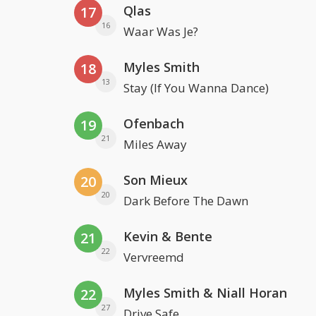
Qlas
17
16
Waar Was Je?
Myles Smith
18
13
Stay (If You Wanna Dance)
Ofenbach
19
21
Miles Away
Son Mieux
20
20
Dark Before The Dawn
Kevin & Bente
21
22
Vervreemd
Myles Smith & Niall Horan
22
27
Drive Safe