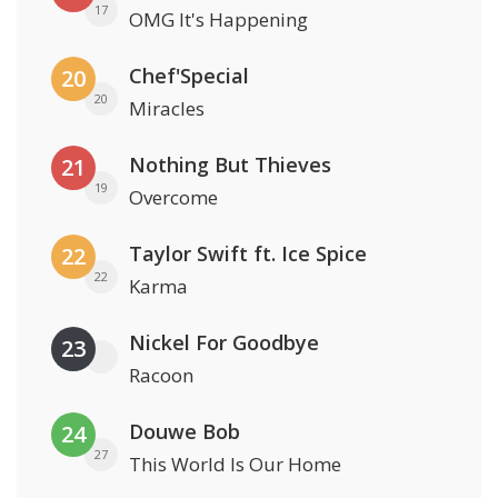
17
OMG It's Happening
Chef'Special
20
20
Miracles
Nothing But Thieves
21
19
Overcome
Taylor Swift ft. Ice Spice
22
22
Karma
Nickel For Goodbye
23
Racoon
Douwe Bob
24
27
This World Is Our Home