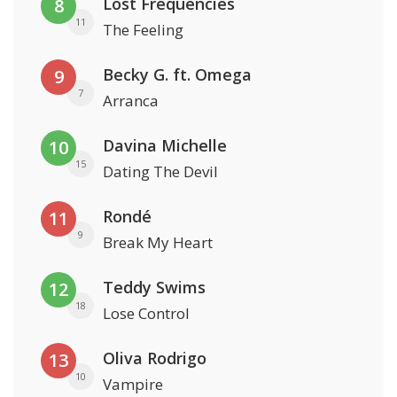
Lost Frequencies
8
11
The Feeling
Becky G. ft. Omega
9
7
Arranca
Davina Michelle
10
15
Dating The Devil
Rondé
11
9
Break My Heart
Teddy Swims
12
18
Lose Control
Oliva Rodrigo
13
10
Vampire