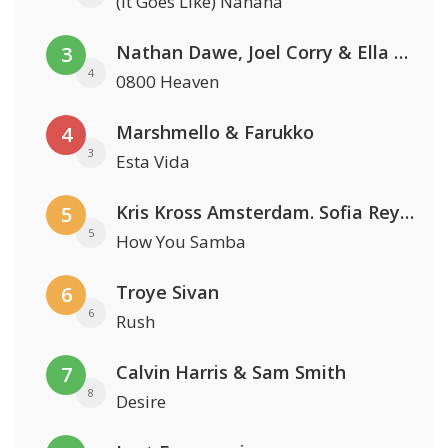
(It Goes Like) Nanana
Nathan Dawe, Joel Corry & Ella Henderson
3
4
0800 Heaven
Marshmello & Farukko
4
3
Esta Vida
Kris Kross Amsterdam. Sofia Reyes & Tinie Tempah
5
5
How You Samba
Troye Sivan
6
6
Rush
Calvin Harris & Sam Smith
7
8
Desire