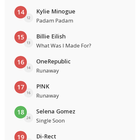
Kylie Minogue
14
12
Padam Padam
Billie Eilish
15
13
What Was I Made For?
OneRepublic
16
14
Runaway
P!NK
17
16
Runaway
Selena Gomez
18
24
Single Soon
Di-Rect
19