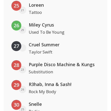
Loreen
25
21
Tattoo
Miley Cyrus
26
29
Used To Be Young
Cruel Summer
27
Taylor Swift
Purple Disco Machine & Kungs
28
23
Substitution
R3hab, Inna & Sash!
29
26
Rock My Body
Snelle
30
25