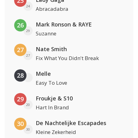
25
24
Abracadabra
Mark Ronson & RAYE
26
29
Suzanne
Nate Smith
27
27
Fix What You Didn't Break
Melle
28
Easy To Love
Froukje & S10
29
20
Hart In Brand
De Nachtelijke Escapades
30
30
Kleine Zekerheid