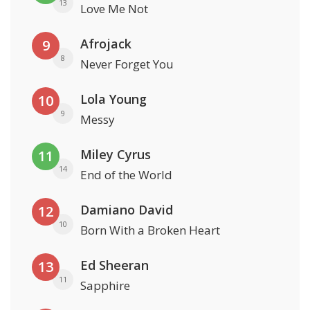
13
Love Me Not
Afrojack
9
8
Never Forget You
Lola Young
10
9
Messy
Miley Cyrus
11
14
End of the World
Damiano David
12
10
Born With a Broken Heart
Ed Sheeran
13
11
Sapphire