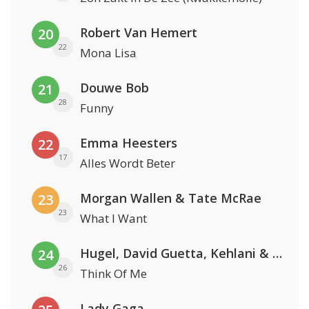
Robert Van Hemert
20
22
Mona Lisa
Douwe Bob
21
28
Funny
Emma Heesters
22
17
Alles Wordt Beter
Morgan Wallen & Tate McRae
23
23
What I Want
Hugel, David Guetta, Kehlani & Daecolm
24
26
Think Of Me
Lady Gaga