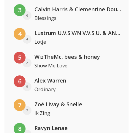
Calvin Harris & Clementine Douglas
3
6
Blessings
Lustrum U.V.S.V/N.V.V.S.U. & ANNO ONS & Jopke van Dobbenburgh & Roeland Beelen
4
4
Lotje
WizTheMc, bees & honey
5
2
Show Me Love
Alex Warren
6
5
Ordinary
Zoë Livay & Snelle
7
7
Ik Zing
Ravyn Lenae
8