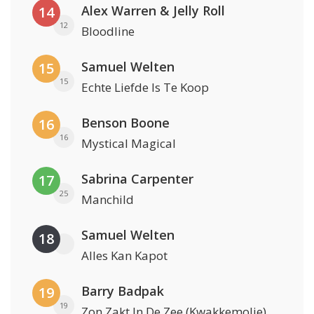
Alex Warren & Jelly Roll
14
12
Bloodline
Samuel Welten
15
15
Echte Liefde Is Te Koop
Benson Boone
16
16
Mystical Magical
Sabrina Carpenter
17
25
Manchild
Samuel Welten
18
Alles Kan Kapot
Barry Badpak
19
19
Zon Zakt In De Zee (Kwakkemolie)