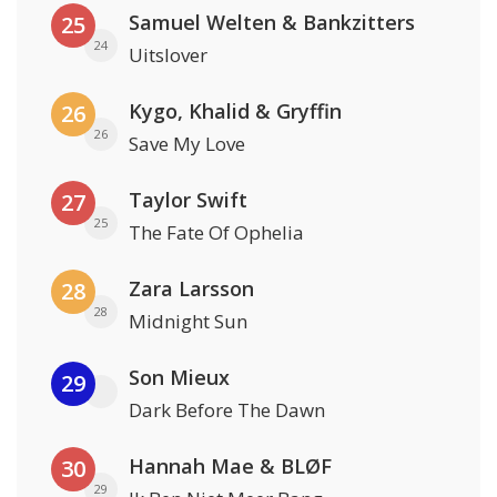
Samuel Welten & Bankzitters
25
24
Uitslover
Kygo, Khalid & Gryffin
26
26
Save My Love
Taylor Swift
27
25
The Fate Of Ophelia
Zara Larsson
28
28
Midnight Sun
Son Mieux
29
Dark Before The Dawn
Hannah Mae & BLØF
30
29