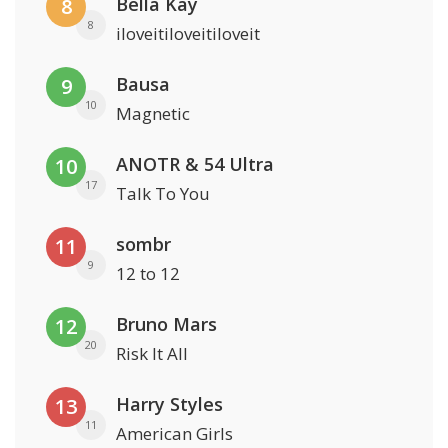
Bella Kay
8
8
iloveitiloveitiloveit
Bausa
9
10
Magnetic
ANOTR & 54 Ultra
10
17
Talk To You
sombr
11
9
12 to 12
Bruno Mars
12
20
Risk It All
Harry Styles
13
11
American Girls