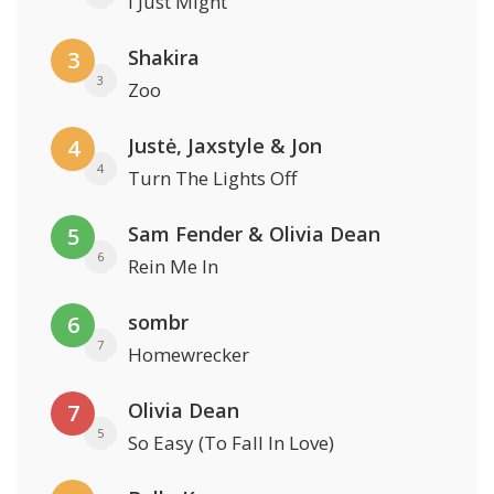
I Just Might
Shakira
3
3
Zoo
Justė, Jaxstyle & Jon
4
4
Turn The Lights Off
Sam Fender & Olivia Dean
5
6
Rein Me In
sombr
6
7
Homewrecker
Olivia Dean
7
5
So Easy (To Fall In Love)