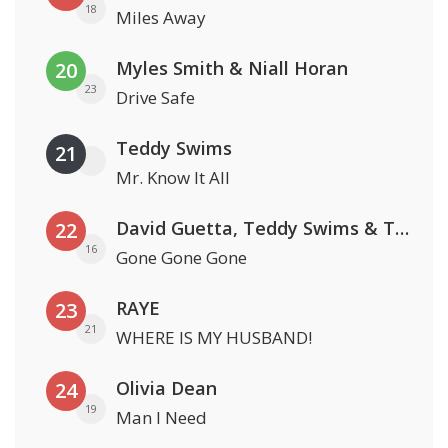
18
Miles Away
Myles Smith & Niall Horan
20
23
Drive Safe
Teddy Swims
21
Mr. Know It All
David Guetta, Teddy Swims & Tones And I
22
16
Gone Gone Gone
RAYE
23
21
WHERE IS MY HUSBAND!
Olivia Dean
24
19
Man I Need