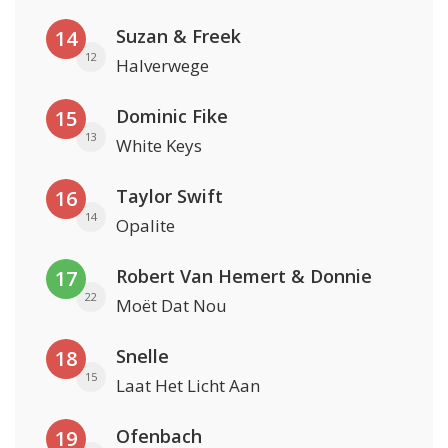
Suzan & Freek
14
12
Halverwege
Dominic Fike
15
13
White Keys
Taylor Swift
16
14
Opalite
Robert Van Hemert & Donnie
17
22
Moët Dat Nou
Snelle
18
15
Laat Het Licht Aan
Ofenbach
19