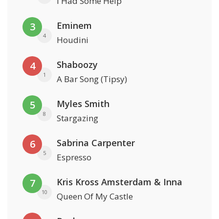
I Had Some Help
Eminem
3
4
Houdini
Shaboozy
4
1
A Bar Song (Tipsy)
Myles Smith
5
8
Stargazing
Sabrina Carpenter
6
5
Espresso
Kris Kross Amsterdam & Inna
7
10
Queen Of My Castle