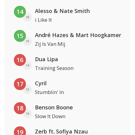
Alesso & Nate Smith
14
18
i Like It
André Hazes & Mart Hoogkamer
15
19
Zij Is Van Mij
Dua Lipa
16
14
Training Season
Cyril
17
13
Stumblin' In
Benson Boone
18
16
Slow It Down
Zerb ft. Sofiya Nzau
19