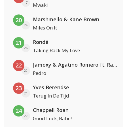
17
Mwaki
Marshmello & Kane Brown
20
24
Miles On It
Rondé
21
26
Taking Back My Love
Jamoxy & Agatino Romero ft. Raffaella Carrà
22
20
Pedro
Yves Berendse
23
21
Terug In De Tijd
Chappell Roan
24
27
Good Luck, Babe!