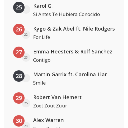
Karol G.
25
Si Antes Te Hubiera Conocido
Kygo & Zak Abel ft. Nile Rodgers
26
22
For Life
Emma Heesters & Rolf Sanchez
27
23
Contigo
Martin Garrix ft. Carolina Liar
28
Smile
Robert Van Hemert
29
25
Zoet Zout Zuur
Alex Warren
30
28