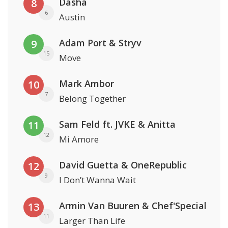
Dasha
8
6
Austin
Adam Port & Stryv
9
15
Move
Mark Ambor
10
7
Belong Together
Sam Feld ft. JVKE & Anitta
11
12
Mi Amore
David Guetta & OneRepublic
12
9
I Don’t Wanna Wait
Armin Van Buuren & Chef'Special
13
11
Larger Than Life