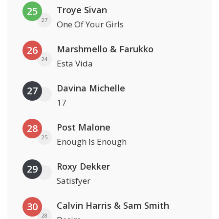
Troye Sivan
25
27
One Of Your Girls
Marshmello & Farukko
26
24
Esta Vida
Davina Michelle
27
17
Post Malone
28
25
Enough Is Enough
Roxy Dekker
29
Satisfyer
Calvin Harris & Sam Smith
30
28