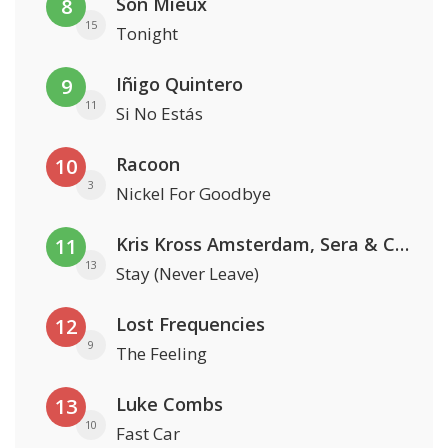
Son Mieux
8
15
Tonight
Iñigo Quintero
9
11
Si No Estás
Racoon
10
3
Nickel For Goodbye
Kris Kross Amsterdam, Sera & Conor Maynard
11
13
Stay (Never Leave)
Lost Frequencies
12
9
The Feeling
Luke Combs
13
10
Fast Car