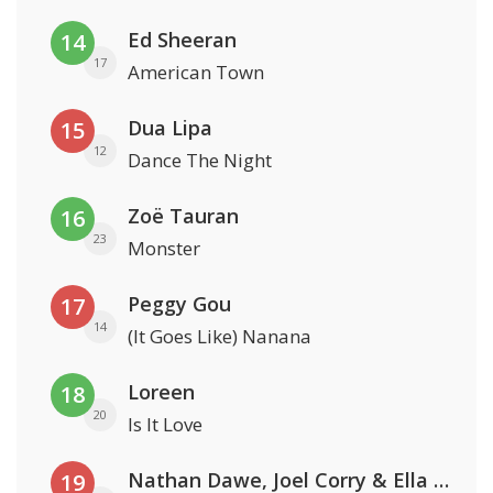
Ed Sheeran
14
17
American Town
Dua Lipa
15
12
Dance The Night
Zoë Tauran
16
23
Monster
Peggy Gou
17
14
(It Goes Like) Nanana
Loreen
18
20
Is It Love
Nathan Dawe, Joel Corry & Ella Henderson
19