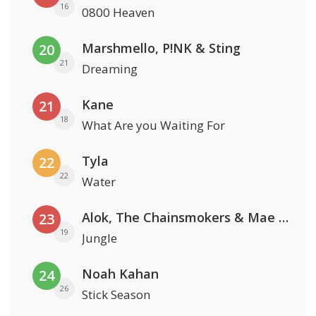
16
0800 Heaven
Marshmello, P!NK & Sting
20
21
Dreaming
Kane
21
18
What Are you Waiting For
Tyla
22
22
Water
Alok, The Chainsmokers & Mae Stephens
23
19
Jungle
Noah Kahan
24
26
Stick Season