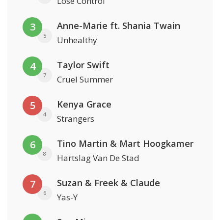
Lose Control
Anne-Marie ft. Shania Twain
3
5
Unhealthy
Taylor Swift
4
7
Cruel Summer
Kenya Grace
5
4
Strangers
Tino Martin & Mart Hoogkamer
6
8
Hartslag Van De Stad
Suzan & Freek & Claude
7
6
Yas-Y