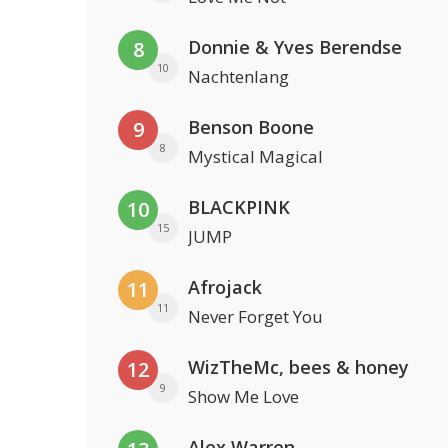
Donnie & Yves Berendse
8
10
Nachtenlang
Benson Boone
9
8
Mystical Magical
BLACKPINK
10
15
JUMP
Afrojack
11
11
Never Forget You
WizTheMc, bees & honey
12
9
Show Me Love
Alex Warren