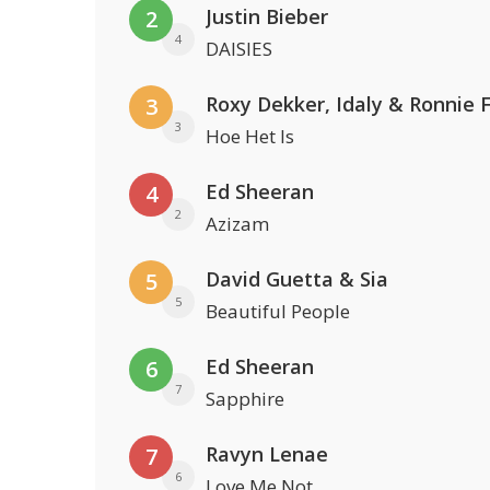
Justin Bieber
2
4
DAISIES
Roxy Dekker, Idaly & Ronnie 
3
3
Hoe Het Is
Ed Sheeran
4
2
Azizam
David Guetta & Sia
5
5
Beautiful People
Ed Sheeran
6
7
Sapphire
Ravyn Lenae
7
6
Love Me Not