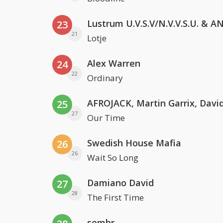
23
21
Lotje
Alex Warren
24
22
Ordinary
25
27
Our Time
Swedish House Mafia
26
26
Wait So Long
Damiano David
27
28
The First Time
sombr