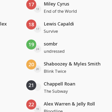
Miley Cyrus
17
13
End of the World
Flex
Lewis Capaldi
18
17
Survive
sombr
19
24
undressed
Shaboozey & Myles Smith
20
20
Blink Twice
Chappell Roan
21
The Subway
Alex Warren & Jelly Roll
22
19
Bloodline