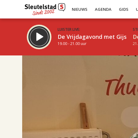
NIEUWS
AGENDA
GIDS
LUISTER LIVE:
ST
De Vrijdagavond met Gijs
D
19.00 - 21.00 uur
21.
17.00
Inklappen