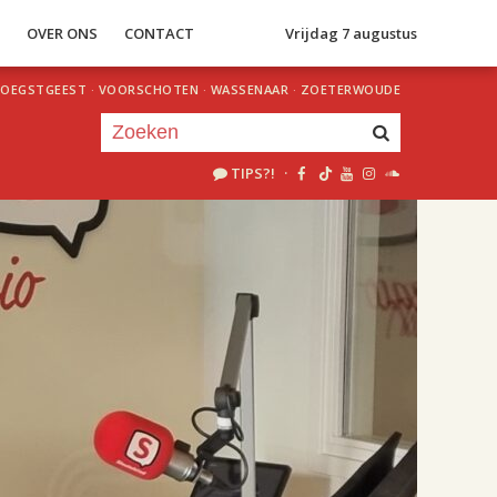
S
OVER ONS
CONTACT
Vrijdag 7 augustus
OEGSTGEEST
·
VOORSCHOTEN
·
WASSENAAR
·
ZOETERWOUDE
TIPS?!
·
Je luistert nu naar
uur 1 van 2
«
Vorig uur
Volgend uur
»
18.00