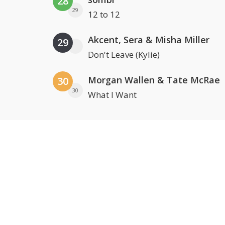
28
29
12 to 12
Akcent, Sera & Misha Miller
29
Don't Leave (Kylie)
Morgan Wallen & Tate McRae
30
30
What I Want