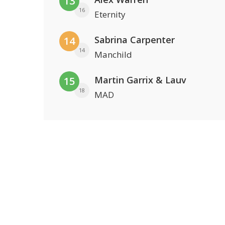
13
16
Eternity
Sabrina Carpenter
14
14
Manchild
Martin Garrix & Lauv
15
18
MAD