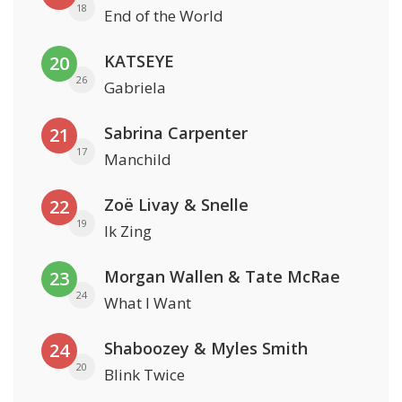
18
End of the World
KATSEYE
20
26
Gabriela
Sabrina Carpenter
21
17
Manchild
Zoë Livay & Snelle
22
19
Ik Zing
Morgan Wallen & Tate McRae
23
24
What I Want
Shaboozey & Myles Smith
24
20
Blink Twice