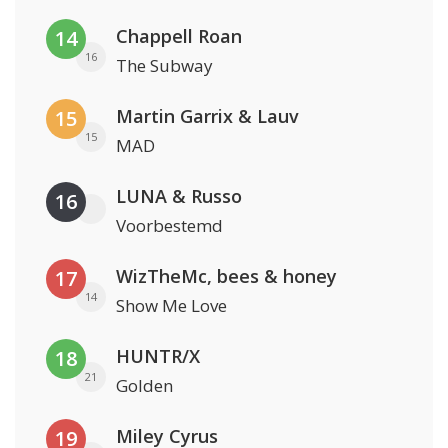
Chappell Roan
14
16
The Subway
Martin Garrix & Lauv
15
15
MAD
LUNA & Russo
16
Voorbestemd
WizTheMc, bees & honey
17
14
Show Me Love
HUNTR/X
18
21
Golden
Miley Cyrus
19