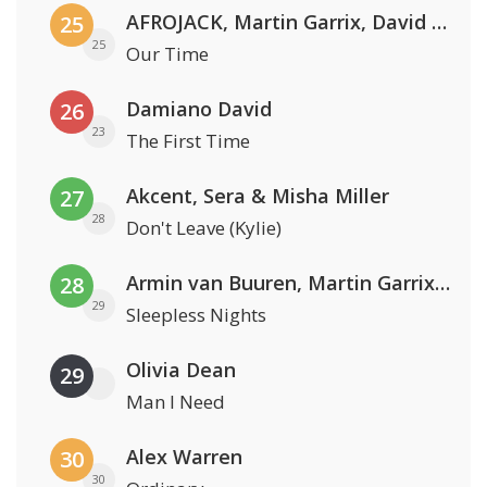
AFROJACK, Martin Garrix, David Guetta & Amél
25
25
Our Time
Damiano David
26
23
The First Time
Akcent, Sera & Misha Miller
27
28
Don't Leave (Kylie)
Armin van Buuren, Martin Garrix & Libby Whitehouse
28
29
Sleepless Nights
Olivia Dean
29
Man I Need
Alex Warren
30
30