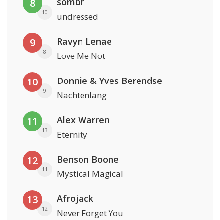
sombr
8
10
undressed
Ravyn Lenae
9
8
Love Me Not
Donnie & Yves Berendse
10
9
Nachtenlang
Alex Warren
11
13
Eternity
Benson Boone
12
11
Mystical Magical
Afrojack
13
12
Never Forget You