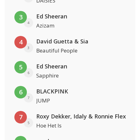
DAISIES
Ed Sheeran
3
4
Azizam
David Guetta & Sia
4
3
Beautiful People
Ed Sheeran
5
6
Sapphire
BLACKPINK
6
7
JUMP
Roxy Dekker, Idaly & Ronnie Flex
7
5
Hoe Het Is