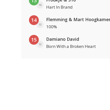
13
16
Hart In Brand
Flemming & Mart Hoogkame
14
13
100%
Damiano David
15
12
Born With a Broken Heart