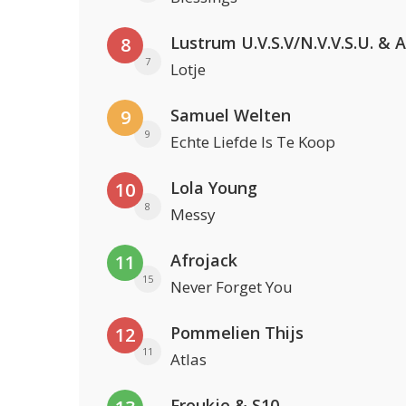
8
7
Lotje
Samuel Welten
9
9
Echte Liefde Is Te Koop
Lola Young
10
8
Messy
Afrojack
11
15
Never Forget You
Pommelien Thijs
12
11
Atlas
Froukje & S10