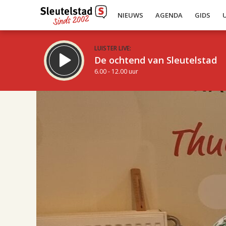
NIEUWS
AGENDA
GIDS
LUISTER LIVE:
De ochtend van Sleutelstad
6.00 - 12.00 uur
17.00
Inklappen