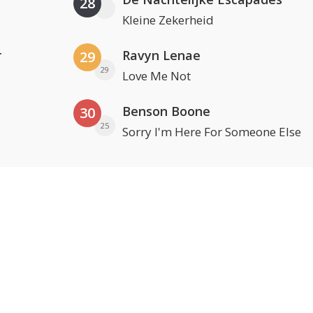
28
Kleine Zekerheid
r
Ravyn Lenae
29
29
Love Me Not
Benson Boone
30
25
Sorry I'm Here For Someone Else