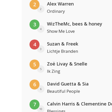
Alex Warren
2
2
Ordinary
WizTheMc, bees & honey
3
4
Show Me Love
Suzan & Freek
4
3
Lichtje Branden
Zoë Livay & Snelle
5
5
Ik Zing
David Guetta & Sia
6
6
Beautiful People
Calvin Harris & Clementine D
7
10
Blessings