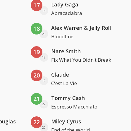
Lady Gaga
17
14
Abracadabra
Alex Warren & Jelly Roll
18
21
Bloodline
Nate Smith
19
18
Fix What You Didn't Break
Claude
20
19
C'est La Vie
Tommy Cash
21
22
Espresso Macchiato
ouglas
Miley Cyrus
22
20
End of the World