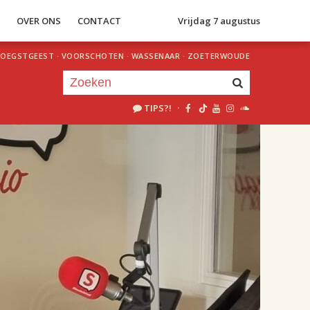
S
OVER ONS
CONTACT
Vrijdag 7 augustus
OEGSTGEEST
·
VOORSCHOTEN
·
WASSENAAR
·
ZOETERWOUDE
TIPS?!
·
Je luistert nu naar
uur 1 van 2
«
Vorig uur
Volgend uur
»
18.00