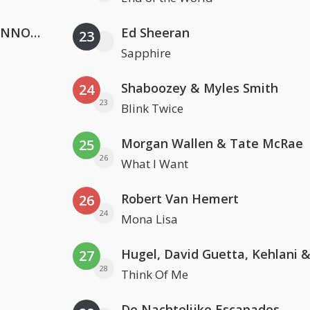
Lustrum U.V.S.V/N.V.V.S.U. & ANNO ONS & Jopke van Dobbenburgh & Roeland Beelen
Ed Sheeran
23
Sapphire
Shaboozey & Myles Smith
24
23
Blink Twice
Morgan Wallen & Tate McRae
25
26
What I Want
Robert Van Hemert
26
24
Mona Lisa
27
28
Think Of Me
De Nachtelijke Escapades