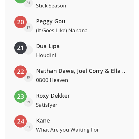
24
Stick Season
Peggy Gou
20
17
(It Goes Like) Nanana
Dua Lipa
21
Houdini
Nathan Dawe, Joel Corry & Ella Henderson
22
19
0800 Heaven
Roxy Dekker
23
29
Satisfyer
Kane
24
21
What Are you Waiting For