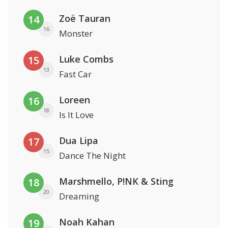
Zoë Tauran
14
16
Monster
Luke Combs
15
13
Fast Car
Loreen
16
18
Is It Love
Dua Lipa
17
15
Dance The Night
Marshmello, P!NK & Sting
18
20
Dreaming
Noah Kahan
19