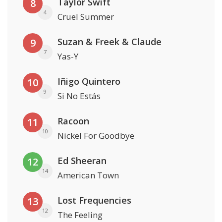
Taylor Swift
8
4
Cruel Summer
Suzan & Freek & Claude
9
7
Yas-Y
Iñigo Quintero
10
9
Si No Estás
Racoon
11
10
Nickel For Goodbye
Ed Sheeran
12
14
American Town
Lost Frequencies
13
12
The Feeling