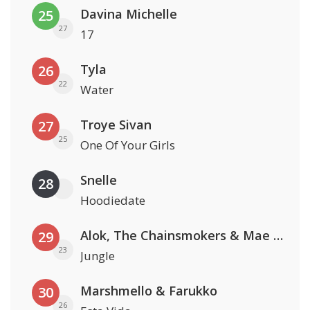
Davina Michelle
25
27
17
Tyla
26
22
Water
Troye Sivan
27
25
One Of Your Girls
Snelle
28
Hoodiedate
Alok, The Chainsmokers & Mae Stephens
29
23
Jungle
Marshmello & Farukko
30
26