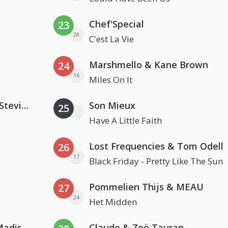
Chef'Special
23
28
C'est La Vie
Marshmello & Kane Brown
24
16
Miles On It
PAWSA & The Adventures Of Stevie V
Son Mieux
25
Have A Little Faith
Lost Frequencies & Tom Odell
26
17
Black Friday - Pretty Like The Sun
Pommelien Thijs & MEAU
27
24
Het Midden
David Guetta & Alesso feat. Madison Love
Claude & Zoë Tauran