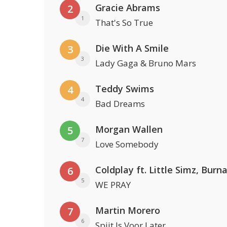
Gracie Abrams
2
1
That's So True
Die With A Smile
3
3
Lady Gaga & Bruno Mars
Teddy Swims
4
4
Bad Dreams
Morgan Wallen
5
7
Love Somebody
6
5
WE PRAY
Martin Morero
7
6
Spijt Is Voor Later