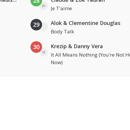
28
29
Je T'aime
Alok & Clementine Douglas
29
Body Talk
Krezip & Danny Vera
30
18
It All Means Nothing (You're Not H
Now)