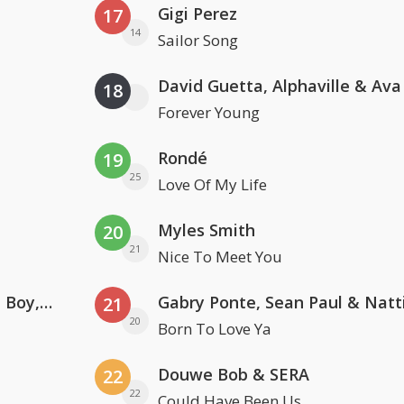
Gigi Perez
17
14
Sailor Song
David Guetta, Alphaville & Av
18
Forever Young
Rondé
19
25
Love Of My Life
Myles Smith
20
21
Nice To Meet You
Coldplay ft. Little Simz, Burna Boy, Elyanna & Tini
21
20
Born To Love Ya
Douwe Bob & SERA
22
22
Could Have Been Us