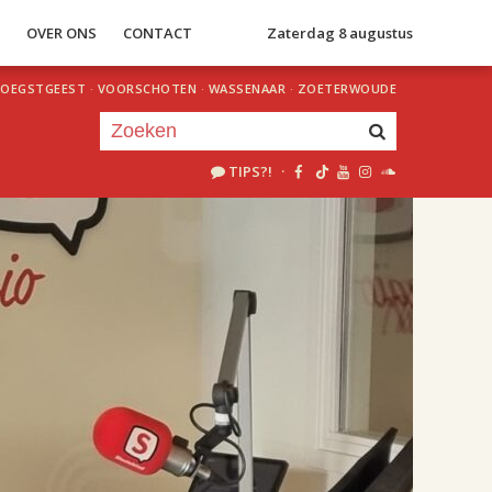
S
OVER ONS
CONTACT
Zaterdag 8 augustus
OEGSTGEEST
·
VOORSCHOTEN
·
WASSENAAR
·
ZOETERWOUDE
TIPS?!
·
Je luistert nu naar
uur 1 van 2
«
Vorig uur
Volgend uur
»
18.00