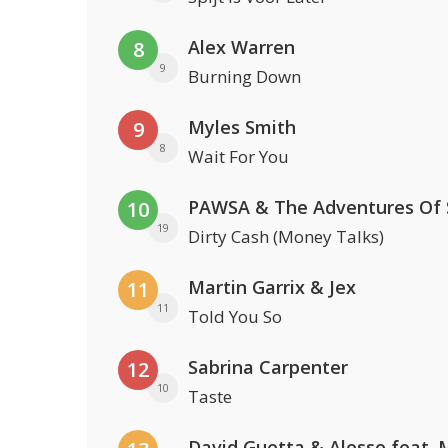
Alex Warren
8
9
Burning Down
Myles Smith
9
8
Wait For You
10
19
Dirty Cash (Money Talks)
Martin Garrix & Jex
11
11
Told You So
Sabrina Carpenter
12
10
Taste