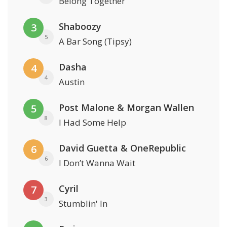
Belong Together
Shaboozy
3
5
A Bar Song (Tipsy)
Dasha
4
4
Austin
Post Malone & Morgan Wallen
5
8
I Had Some Help
David Guetta & OneRepublic
6
6
I Don’t Wanna Wait
Cyril
7
3
Stumblin' In