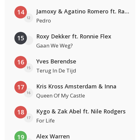
Jamoxy & Agatino Romero ft. Raffaella Carrà
14
12
Pedro
Roxy Dekker ft. Ronnie Flex
15
Gaan We Weg?
Yves Berendse
16
15
Terug In De Tijd
Kris Kross Amsterdam & Inna
17
16
Queen Of My Castle
Kygo & Zak Abel ft. Nile Rodgers
18
17
For Life
Alex Warren
19