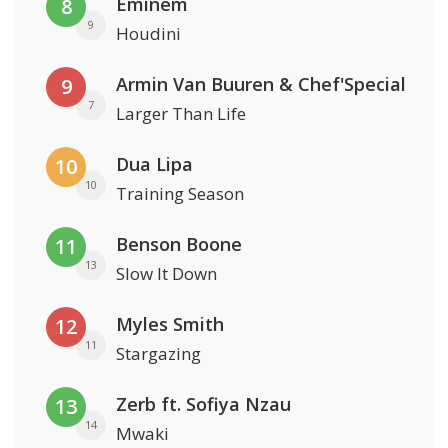
Eminem
8
9
Houdini
Armin Van Buuren & Chef'Special
9
7
Larger Than Life
Dua Lipa
10
10
Training Season
Benson Boone
11
13
Slow It Down
Myles Smith
12
11
Stargazing
Zerb ft. Sofiya Nzau
13
14
Mwaki