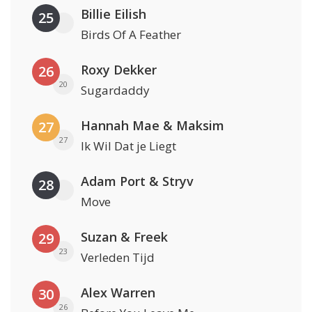
Billie Eilish
25
Birds Of A Feather
Roxy Dekker
26
20
Sugardaddy
Hannah Mae & Maksim
27
27
Ik Wil Dat je Liegt
Adam Port & Stryv
28
Move
Suzan & Freek
29
23
Verleden Tijd
Alex Warren
30
26