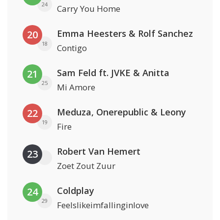
24
Carry You Home
Emma Heesters & Rolf Sanchez
20
18
Contigo
Sam Feld ft. JVKE & Anitta
21
25
Mi Amore
Meduza, Onerepublic & Leony
22
19
Fire
Robert Van Hemert
23
Zoet Zout Zuur
Coldplay
24
29
Feelslikeimfallinginlove