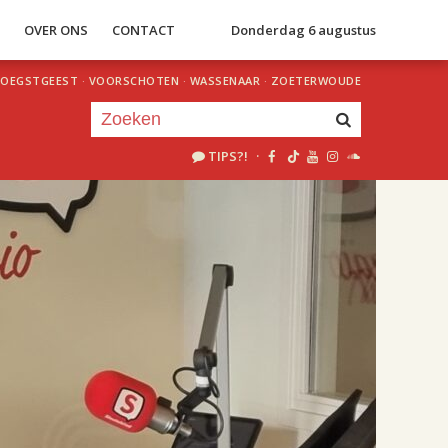
S
OVER ONS
CONTACT
Donderdag 6 augustus
OEGSTGEEST
·
VOORSCHOTEN
·
WASSENAAR
·
ZOETERWOUDE
TIPS?!
·
Je luistert nu naar
uur 1 van 2
«
Vorig uur
Volgend uur
»
17.00