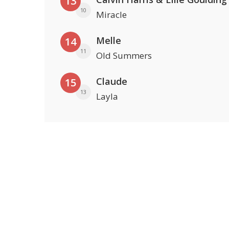
13
10
Miracle
Melle
14
11
Old Summers
Claude
15
13
Layla