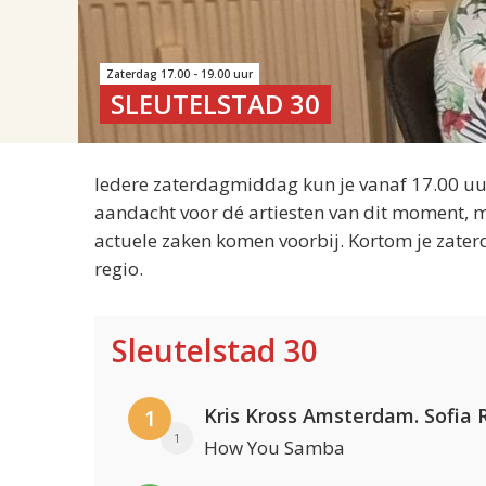
Zaterdag 17.00 - 19.00 uur
SLEUTELSTAD 30
Iedere zaterdagmiddag kun je vanaf 17.00 uur
aandacht voor dé artiesten van dit moment, m
actuele zaken komen voorbij. Kortom je zater
regio.
Sleutelstad 30
1
1
How You Samba