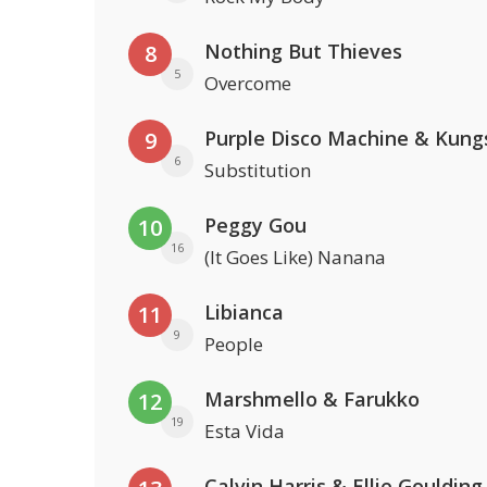
Nothing But Thieves
8
5
Overcome
Purple Disco Machine & Kung
9
6
Substitution
Peggy Gou
10
16
(It Goes Like) Nanana
Libianca
11
9
People
Marshmello & Farukko
12
19
Esta Vida
Calvin Harris & Ellie Goulding