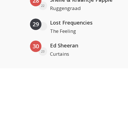
28
22
Ruggengraad
Lost Frequencies
29
The Feeling
Ed Sheeran
30
23
Curtains