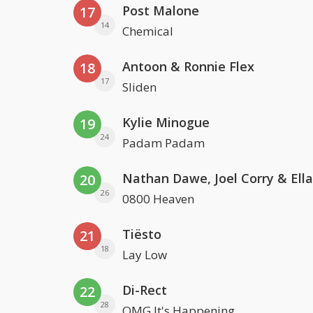
Post Malone
17
14
Chemical
Antoon & Ronnie Flex
18
17
Sliden
Kylie Minogue
19
24
Padam Padam
20
26
0800 Heaven
Tiësto
21
18
Lay Low
Di-Rect
22
28
OMG It's Happening