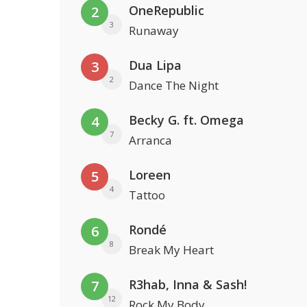
OneRepublic
2
3
Runaway
Dua Lipa
3
2
Dance The Night
Becky G. ft. Omega
4
7
Arranca
Loreen
5
4
Tattoo
Rondé
6
8
Break My Heart
R3hab, Inna & Sash!
7
12
Rock My Body