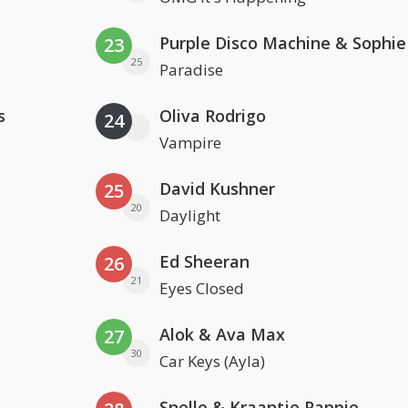
23
25
Paradise
s
Oliva Rodrigo
24
Vampire
David Kushner
25
20
Daylight
Ed Sheeran
26
21
Eyes Closed
Alok & Ava Max
27
30
Car Keys (Ayla)
Snelle & Kraantje Pappie