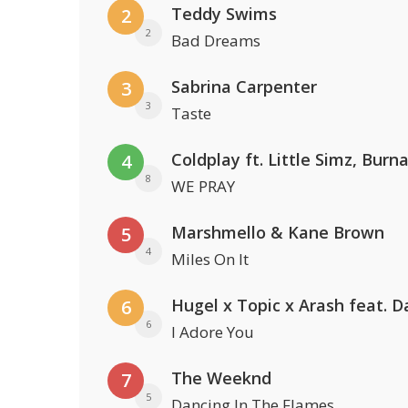
Teddy Swims
2
2
Bad Dreams
Sabrina Carpenter
3
3
Taste
4
8
WE PRAY
Marshmello & Kane Brown
5
4
Miles On It
6
6
I Adore You
The Weeknd
7
5
Dancing In The Flames