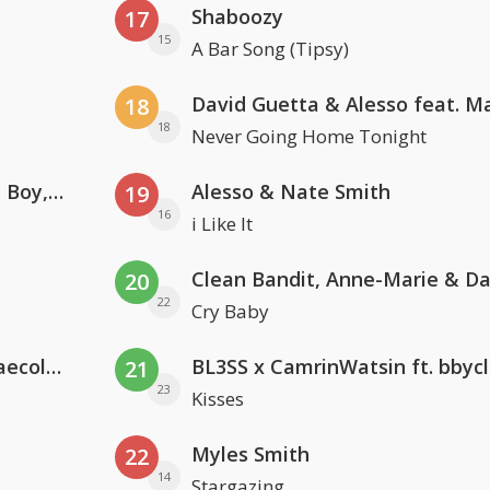
Shaboozy
17
15
A Bar Song (Tipsy)
18
18
Never Going Home Tonight
Coldplay ft. Little Simz, Burna Boy, Elyanna & Tini
Alesso & Nate Smith
19
16
i Like It
20
22
Cry Baby
Hugel x Topic x Arash feat. Daecolm
BL3SS x CamrinWatsin ft. bbyc
21
23
Kisses
Myles Smith
22
14
Stargazing