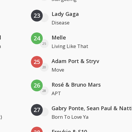
Lady Gaga
23
Disease
l
Melle
24
25
n
Living Like That
Adam Port & Stryv
25
20
Move
Rosé & Bruno Mars
26
28
APT
27
)
Born To Love Ya
Froukje & S10