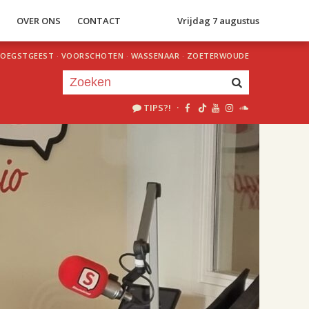
S
OVER ONS
CONTACT
Vrijdag 7 augustus
OEGSTGEEST
·
VOORSCHOTEN
·
WASSENAAR
·
ZOETERWOUDE
TIPS?!
·
Je luistert nu naar
uur 1 van 2
«
Vorig uur
Volgend uur
»
17.00