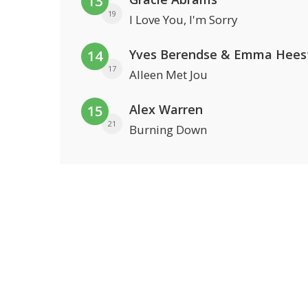
13
19
I Love You, I'm Sorry
Yves Berendse & Emma Hees
14
17
Alleen Met Jou
Alex Warren
15
21
Burning Down