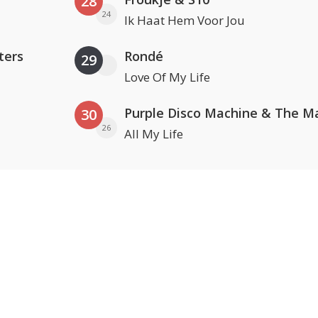
28
24
Ik Haat Hem Voor Jou
ters
Rondé
29
Love Of My Life
30
26
All My Life