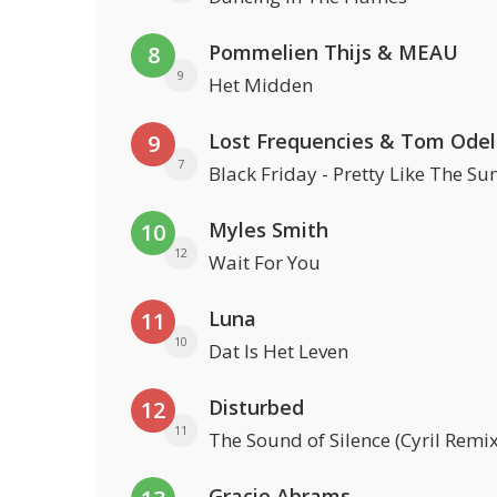
Pommelien Thijs & MEAU
8
9
Het Midden
Lost Frequencies & Tom Odel
9
7
Black Friday - Pretty Like The Su
Myles Smith
10
12
Wait For You
Luna
11
10
Dat Is Het Leven
Disturbed
12
11
The Sound of Silence (Cyril Remix
Gracie Abrams