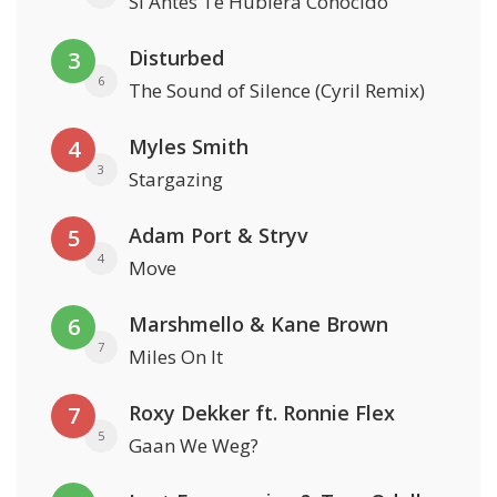
Si Antes Te Hubiera Conocido
Disturbed
3
6
The Sound of Silence (Cyril Remix)
Myles Smith
4
3
Stargazing
Adam Port & Stryv
5
4
Move
Marshmello & Kane Brown
6
7
Miles On It
Roxy Dekker ft. Ronnie Flex
7
5
Gaan We Weg?