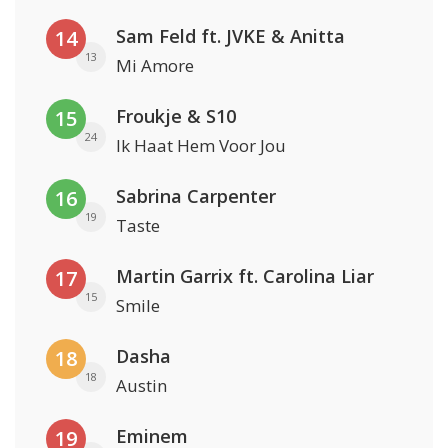
Sam Feld ft. JVKE & Anitta
14
13
Mi Amore
Froukje & S10
15
24
Ik Haat Hem Voor Jou
Sabrina Carpenter
16
19
Taste
Martin Garrix ft. Carolina Liar
17
15
Smile
Dasha
18
18
Austin
Eminem
19