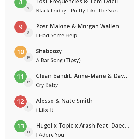
Lost Frequencies & Tom Odell
8
9
Black Friday - Pretty Like The Sun
Post Malone & Morgan Wallen
9
8
I Had Some Help
Shaboozy
10
10
A Bar Song (Tipsy)
Clean Bandit, Anne-Marie & David Guetta
11
12
Cry Baby
Alesso & Nate Smith
12
11
i Like It
Hugel x Topic x Arash feat. Daecolm
13
14
I Adore You