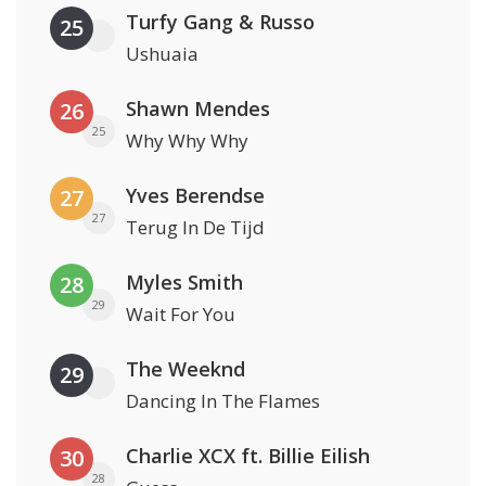
Turfy Gang & Russo
25
Ushuaia
Shawn Mendes
26
25
Why Why Why
Yves Berendse
27
27
Terug In De Tijd
Myles Smith
28
29
Wait For You
The Weeknd
29
Dancing In The Flames
Charlie XCX ft. Billie Eilish
30
28