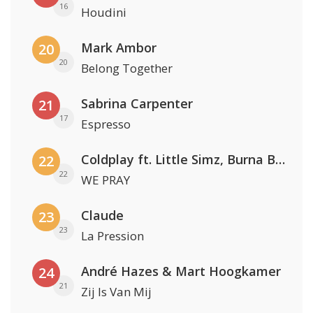
16
Houdini
Mark Ambor
20
20
Belong Together
Sabrina Carpenter
21
17
Espresso
Coldplay ft. Little Simz, Burna Boy, Elyanna & Tini
22
22
WE PRAY
Claude
23
23
La Pression
André Hazes & Mart Hoogkamer
24
21
Zij Is Van Mij