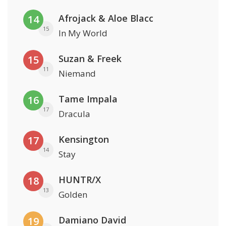
Afrojack & Aloe Blacc
14
15
In My World
Suzan & Freek
15
11
Niemand
Tame Impala
16
17
Dracula
Kensington
17
14
Stay
HUNTR/X
18
13
Golden
Damiano David
19