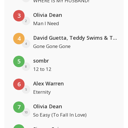
WHERE IS MY HUSBAND!
Olivia Dean
3
2
Man I Need
David Guetta, Teddy Swims & Tones And I
4
4
Gone Gone Gone
sombr
5
8
12 to 12
Alex Warren
6
5
Eternity
Olivia Dean
7
10
So Easy (To Fall In Love)