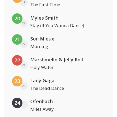
19
The First Time
Myles Smith
20
24
Stay (If You Wanna Dance)
Son Mieux
21
22
Morning
Marshmello & Jelly Roll
22
21
Holy Water
Lady Gaga
23
23
The Dead Dance
Ofenbach
24
Miles Away