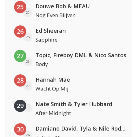
Douwe Bob & MEAU
25
20
Nog Even Blijven
Ed Sheeran
26
25
Sapphire
Topic, Fireboy DML & Nico Santos
27
29
Body
Hannah Mae
28
27
Wacht Op Mij
Nate Smith & Tyler Hubbard
29
After Midnight
Damiano David, Tyla & Nile Rodgers
30
26