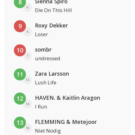
Sienna Spiro
8
9
Die On This Hill
Roxy Dekker
9
6
Loser
sombr
10
7
undressed
Zara Larsson
11
12
Lush Life
HAVEN. & Kaitlin Aragon
12
16
I Run
FLEMMING & Metejoor
13
18
Niet Nodig