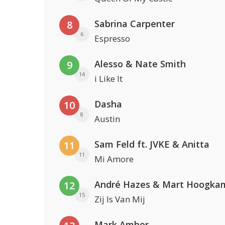
Sabrina Carpenter
8
6
Espresso
Alesso & Nate Smith
9
14
i Like It
Dasha
10
8
Austin
Sam Feld ft. JVKE & Anitta
11
11
Mi Amore
André Hazes & Mart Hoogka
12
15
Zij Is Van Mij
Mark Ambor