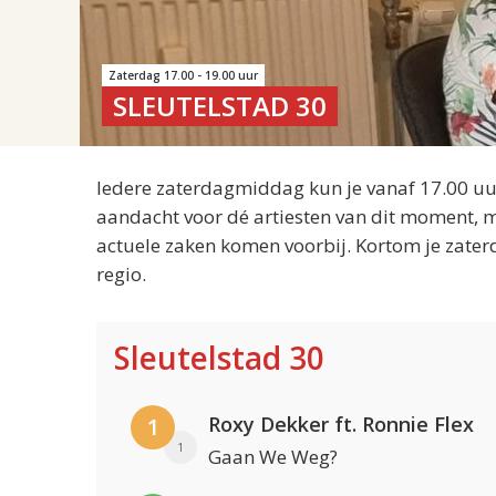
Zaterdag 17.00 - 19.00 uur
SLEUTELSTAD 30
Iedere zaterdagmiddag kun je vanaf 17.00 uur
aandacht voor dé artiesten van dit moment, m
actuele zaken komen voorbij. Kortom je zater
regio.
Sleutelstad 30
Roxy Dekker ft. Ronnie Flex
1
1
Gaan We Weg?