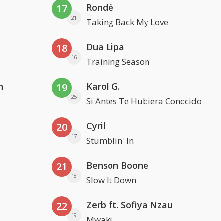
Rondé
17
21
Taking Back My Love
Dua Lipa
18
16
Training Season
n
Karol G.
19
25
Si Antes Te Hubiera Conocido
Cyril
20
17
Stumblin' In
Benson Boone
21
18
Slow It Down
Zerb ft. Sofiya Nzau
22
19
Mwaki