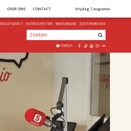
S
OVER ONS
CONTACT
Vrijdag 7 augustus
OEGSTGEEST
·
VOORSCHOTEN
·
WASSENAAR
·
ZOETERWOUDE
TIPS?!
·
Je luistert nu naar
uur 1 van 2
«
Vorig uur
Volgend uur
»
17.00