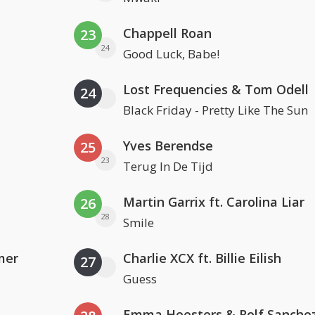
Chappell Roan
23
24
Good Luck, Babe!
Lost Frequencies & Tom Odell
24
Black Friday - Pretty Like The Sun
Yves Berendse
25
23
Terug In De Tijd
Martin Garrix ft. Carolina Liar
26
28
Smile
mer
Charlie XCX ft. Billie Eilish
27
Guess
Emma Heesters & Rolf Sanche