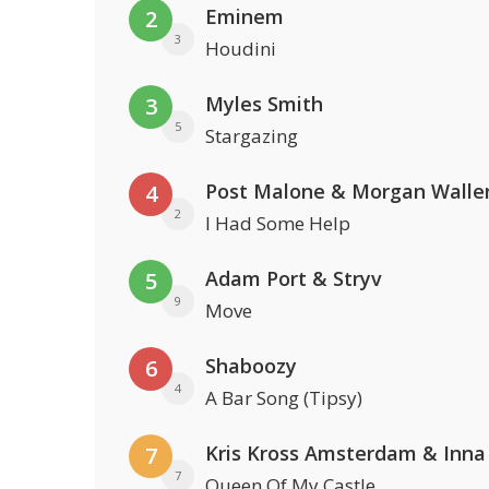
Eminem
2
3
Houdini
Myles Smith
3
5
Stargazing
Post Malone & Morgan Walle
4
2
I Had Some Help
Adam Port & Stryv
5
9
Move
Shaboozy
6
4
A Bar Song (Tipsy)
Kris Kross Amsterdam & Inna
7
7
Queen Of My Castle