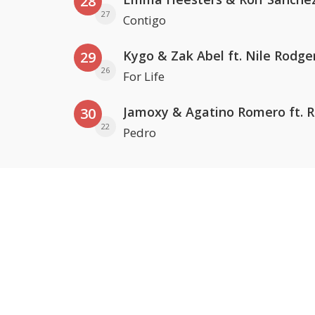
28
27
Contigo
Kygo & Zak Abel ft. Nile Rodge
29
26
For Life
30
22
Pedro