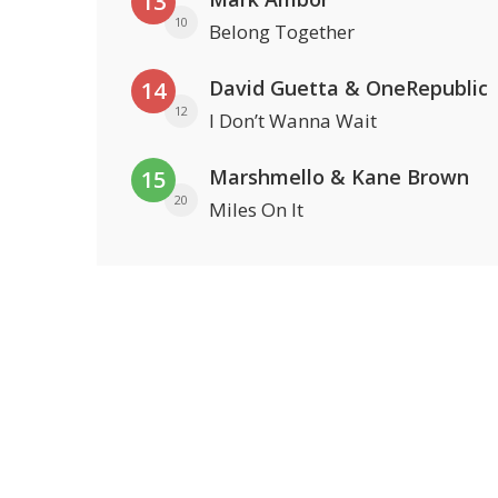
13
10
Belong Together
David Guetta & OneRepublic
14
12
I Don’t Wanna Wait
Marshmello & Kane Brown
15
20
Miles On It