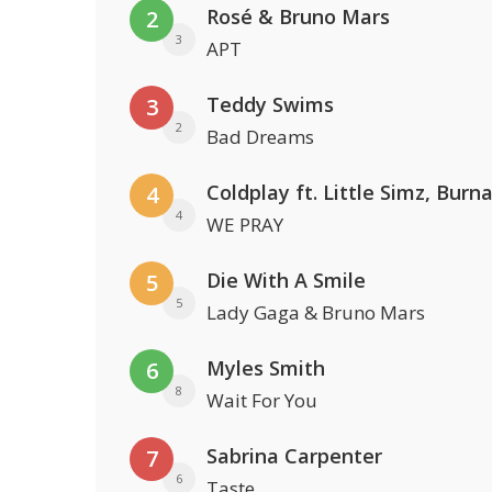
Rosé & Bruno Mars
2
3
APT
Teddy Swims
3
2
Bad Dreams
4
4
WE PRAY
Die With A Smile
5
5
Lady Gaga & Bruno Mars
Myles Smith
6
8
Wait For You
Sabrina Carpenter
7
6
Taste