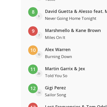
8
9
Never Going Home Tonight
Marshmello & Kane Brown
9
7
Miles On It
Alex Warren
10
10
Burning Down
Martin Garrix & Jex
11
20
Told You So
Gigi Perez
12
14
Sailor Song
Lost Frequencies & Tom Odel