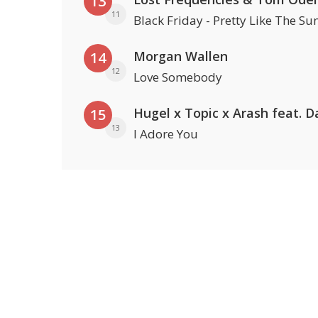
13
11
Black Friday - Pretty Like The Su
Morgan Wallen
14
12
Love Somebody
15
13
I Adore You