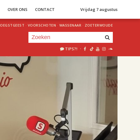
S
OVER ONS
CONTACT
Vrijdag 7 augustus
OEGSTGEEST
·
VOORSCHOTEN
·
WASSENAAR
·
ZOETERWOUDE
TIPS?!
·
Je luistert nu naar
uur 1 van 2
«
Vorig uur
Volgend uur
»
17.00