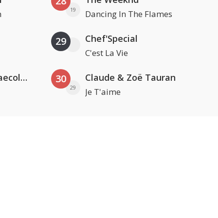
28
19
n
Dancing In The Flames
Chef'Special
29
C'est La Vie
Hugel x Topic x Arash feat. Daecolm
Claude & Zoë Tauran
30
29
Je T'aime