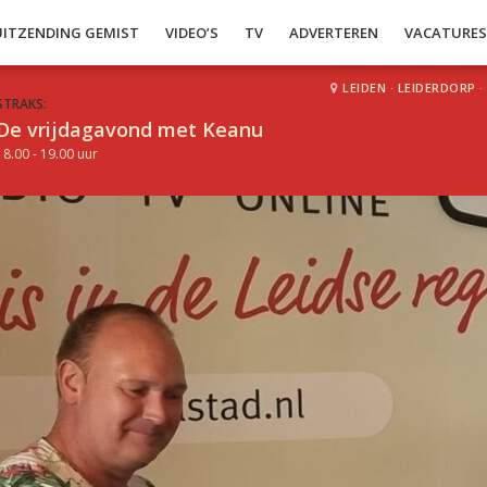
UITZENDING GEMIST
VIDEO’S
TV
ADVERTEREN
VACATURE
LEIDEN
·
LEIDERDORP
·
STRAKS:
De vrijdagavond met Keanu
18.00 - 19.00 uur