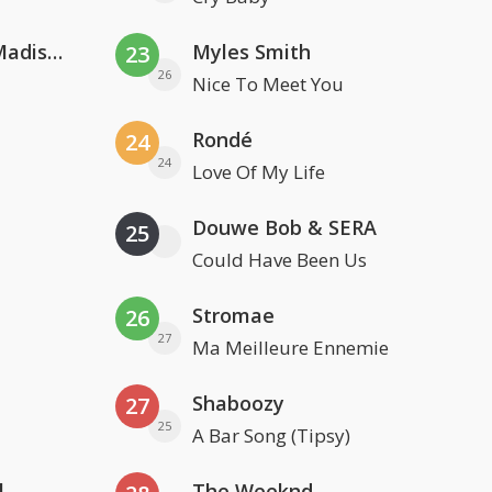
David Guetta & Alesso feat. Madison Love
Myles Smith
23
26
Nice To Meet You
Rondé
24
24
Love Of My Life
Douwe Bob & SERA
25
Could Have Been Us
Stromae
26
27
Ma Meilleure Ennemie
Shaboozy
27
25
A Bar Song (Tipsy)
l
The Weeknd