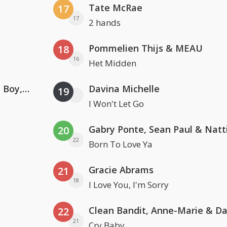
Tate McRae
17
17
2 hands
Pommelien Thijs & MEAU
18
16
Het Midden
Coldplay ft. Little Simz, Burna Boy, Elyanna & Tini
Davina Michelle
19
I Won't Let Go
20
22
Born To Love Ya
Gracie Abrams
21
18
I Love You, I'm Sorry
22
21
Cry Baby