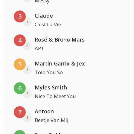
Messy
Claude
3
1
C'est La Vie
Rosé & Bruno Mars
4
2
APT
Martin Garrix & Jex
5
5
Told You So
Myles Smith
6
7
Nice To Meet You
Antoon
7
6
Beetje Van Mij