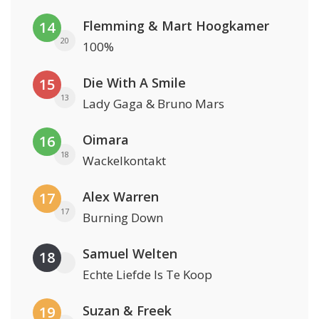
Flemming & Mart Hoogkamer
14
20
100%
Die With A Smile
15
13
Lady Gaga & Bruno Mars
Oimara
16
18
Wackelkontakt
Alex Warren
17
17
Burning Down
Samuel Welten
18
Echte Liefde Is Te Koop
Suzan & Freek
19