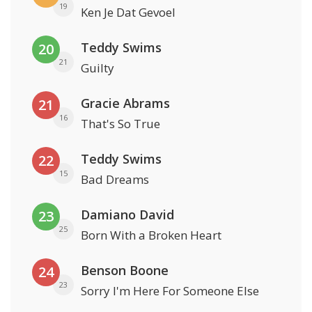
19
Ken Je Dat Gevoel
Teddy Swims
20
21
Guilty
Gracie Abrams
21
16
That's So True
Teddy Swims
22
15
Bad Dreams
Damiano David
23
25
Born With a Broken Heart
Benson Boone
24
23
Sorry I'm Here For Someone Else