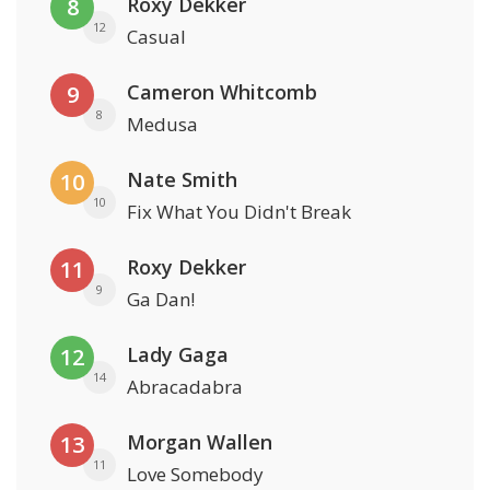
Roxy Dekker
8
12
Casual
Cameron Whitcomb
9
8
Medusa
Nate Smith
10
10
Fix What You Didn't Break
Roxy Dekker
11
9
Ga Dan!
Lady Gaga
12
14
Abracadabra
Morgan Wallen
13
11
Love Somebody