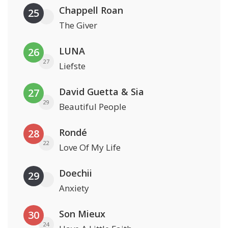
Chappell Roan
25
The Giver
LUNA
26
27
Liefste
David Guetta & Sia
27
29
Beautiful People
Rondé
28
22
Love Of My Life
Doechii
29
Anxiety
Son Mieux
30
24