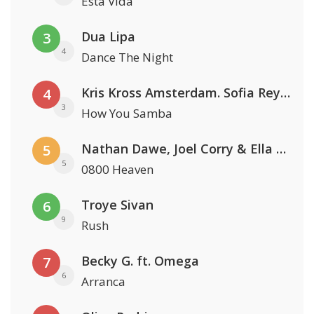
Esta Vida
Dua Lipa
3
4
Dance The Night
Kris Kross Amsterdam. Sofia Reyes & Tinie Tempah
4
3
How You Samba
Nathan Dawe, Joel Corry & Ella Henderson
5
5
0800 Heaven
Troye Sivan
6
9
Rush
Becky G. ft. Omega
7
6
Arranca