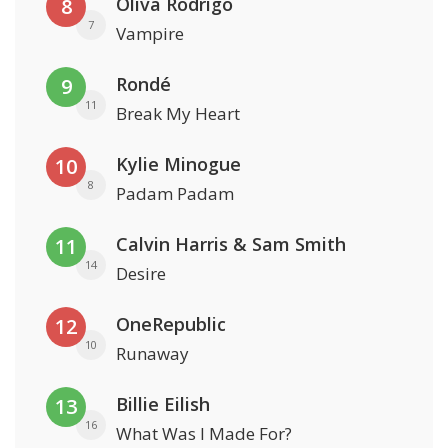
Oliva Rodrigo
8
7
Vampire
Rondé
9
11
Break My Heart
Kylie Minogue
10
8
Padam Padam
Calvin Harris & Sam Smith
11
14
Desire
OneRepublic
12
10
Runaway
Billie Eilish
13
16
What Was I Made For?