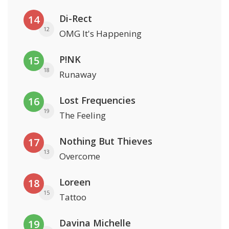
Di-Rect
14
12
OMG It's Happening
P!NK
15
18
Runaway
Lost Frequencies
16
19
The Feeling
Nothing But Thieves
17
13
Overcome
Loreen
18
15
Tattoo
Davina Michelle
19