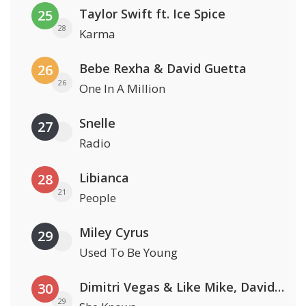
Taylor Swift ft. Ice Spice
25
28
Karma
Bebe Rexha & David Guetta
26
26
One In A Million
Snelle
27
Radio
Libianca
28
21
People
Miley Cyrus
29
Used To Be Young
Dimitri Vegas & Like Mike, David Guetta & Afro Bros ft. Akon
30
29