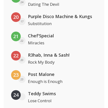
24
Dating The Devil
Purple Disco Machine & Kungs
20
17
Substitution
Chef'Special
21
22
Miracles
R3hab, Inna & Sash!
22
20
Rock My Body
Post Malone
23
23
Enough is Enough
Teddy Swims
24
Lose Control