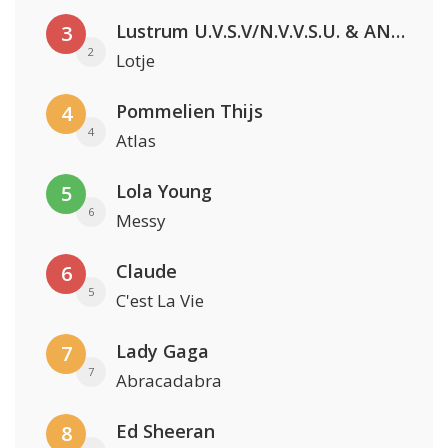
Lustrum U.V.S.V/N.V.V.S.U. & ANNO ONS & Jopke van Dobbenburgh & Roeland Beelen
3
2
Lotje
Pommelien Thijs
4
4
Atlas
Lola Young
5
6
Messy
Claude
6
5
C'est La Vie
Lady Gaga
7
7
Abracadabra
Ed Sheeran
8