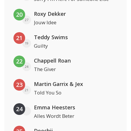
Roxy Dekker
20
27
Jouw Idee
Teddy Swims
21
19
Guilty
Chappell Roan
22
24
The Giver
Martin Garrix & Jex
23
21
Told You So
Emma Heesters
24
Alles Wordt Beter
Doechii