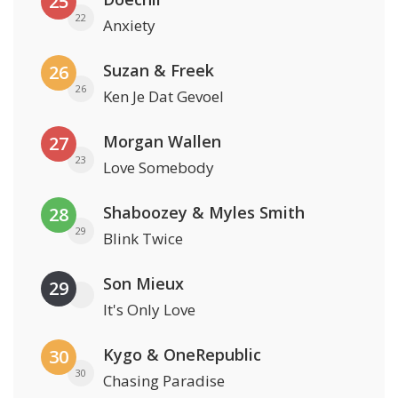
25
22
Anxiety
Suzan & Freek
26
26
Ken Je Dat Gevoel
Morgan Wallen
27
23
Love Somebody
Shaboozey & Myles Smith
28
29
Blink Twice
Son Mieux
29
It's Only Love
Kygo & OneRepublic
30
30
Chasing Paradise