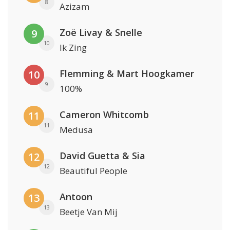
8
Azizam
Zoë Livay & Snelle
9
10
Ik Zing
Flemming & Mart Hoogkamer
10
9
100%
Cameron Whitcomb
11
11
Medusa
David Guetta & Sia
12
12
Beautiful People
Antoon
13
13
Beetje Van Mij