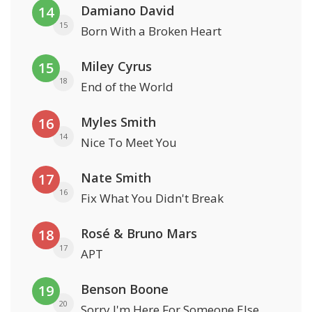
Damiano David
14
15
Born With a Broken Heart
Miley Cyrus
15
18
End of the World
Myles Smith
16
14
Nice To Meet You
Nate Smith
17
16
Fix What You Didn't Break
Rosé & Bruno Mars
18
17
APT
Benson Boone
19
20
Sorry I'm Here For Someone Else