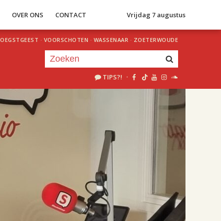
S
OVER ONS
CONTACT
Vrijdag 7 augustus
OEGSTGEEST
·
VOORSCHOTEN
·
WASSENAAR
·
ZOETERWOUDE
TIPS?!
·
Je luistert nu naar
uur 1 van 2
«
Vorig uur
Volgend uur
»
17.00