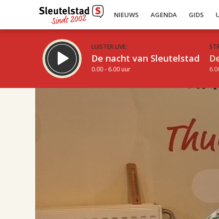
NIEUWS
AGENDA
GIDS
LUISTER LIVE:
ST
De nacht van Sleutelstad
De
0.00 - 6.00 uur
6.0
16.00
Inklappen