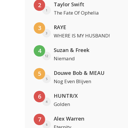
Taylor Swift
2
1
The Fate Of Ophelia
RAYE
3
3
WHERE IS MY HUSBAND!
Suzan & Freek
4
12
Niemand
Douwe Bob & MEAU
5
5
Nog Even Blijven
HUNTR/X
6
4
Golden
Alex Warren
7
6
Eternity