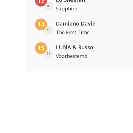
13
10
Sapphire
Damiano David
14
14
The First Time
LUNA & Russo
15
15
Voorbestemd