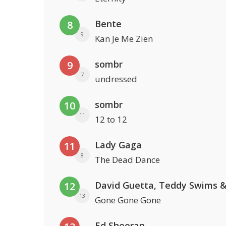
Bente
8
9
Kan Je Me Zien
sombr
9
7
undressed
sombr
10
11
12 to 12
Lady Gaga
11
8
The Dead Dance
12
13
Gone Gone Gone
Ed Sheeran