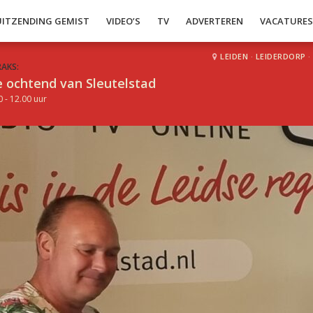
UITZENDING GEMIST
VIDEO’S
TV
ADVERTEREN
VACATURE
LEIDEN
·
LEIDERDORP
·
RAKS:
 ochtend van Sleutelstad
0 - 12.00 uur