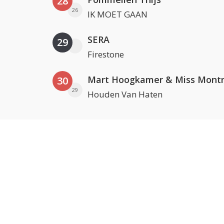
28
26
IK MOET GAAN
SERA
29
Firestone
Mart Hoogkamer & Miss Montr
30
29
Houden Van Haten