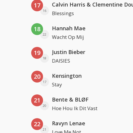
Calvin Harris & Clementine Do
17
16
Blessings
Hannah Mae
18
22
Wacht Op Mij
Justin Bieber
19
18
DAISIES
Kensington
20
17
Stay
Bente & BLØF
21
20
Hoe Hou Ik Dit Vast
Ravyn Lenae
22
21
Love Me Not