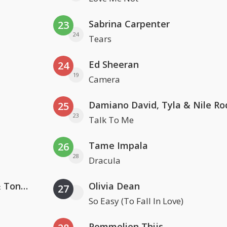
Sabrina Carpenter
23
24
Tears
Ed Sheeran
24
19
Camera
Damiano David, Tyla & Nile Ro
25
23
Talk To Me
Tame Impala
26
28
Dracula
David Guetta, Teddy Swims & Tones And I
Olivia Dean
27
So Easy (To Fall In Love)
Pommelien Thijs