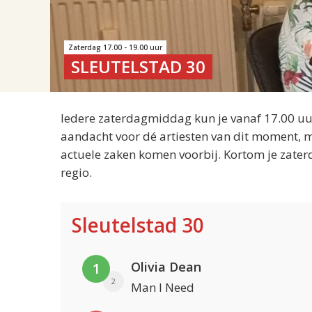
Zaterdag 17.00 - 19.00 uur
SLEUTELSTAD 30
Iedere zaterdagmiddag kun je vanaf 17.00 uur
aandacht voor dé artiesten van dit moment, m
actuele zaken komen voorbij. Kortom je zater
regio.
Sleutelstad 30
Olivia Dean
1
2
Man I Need