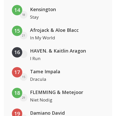
Kensington
14
18
Stay
Afrojack & Aloe Blacc
15
21
In My World
HAVEN. & Kaitlin Aragon
16
I Run
Tame Impala
17
15
Dracula
FLEMMING & Metejoor
18
29
Niet Nodig
Damiano David
19