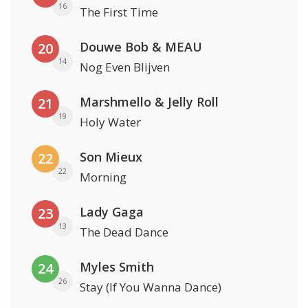
16
The First Time
Douwe Bob & MEAU
20
14
Nog Even Blijven
Marshmello & Jelly Roll
21
19
Holy Water
Son Mieux
22
22
Morning
Lady Gaga
23
13
The Dead Dance
Myles Smith
24
26
Stay (If You Wanna Dance)