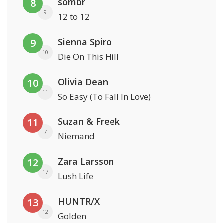
sombr
8
9
12 to 12
Sienna Spiro
9
10
Die On This Hill
Olivia Dean
10
11
So Easy (To Fall In Love)
Suzan & Freek
11
7
Niemand
Zara Larsson
12
17
Lush Life
HUNTR/X
13
12
Golden