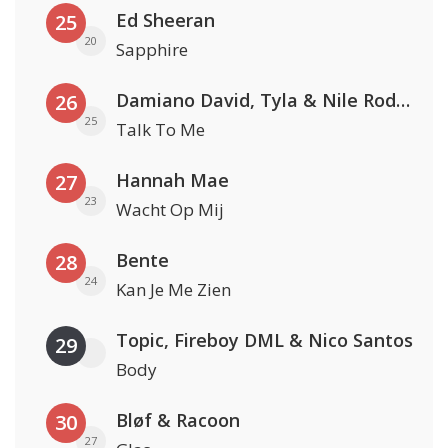
Ed Sheeran
25
20
Sapphire
Damiano David, Tyla & Nile Rodgers
26
25
Talk To Me
Hannah Mae
27
23
Wacht Op Mij
Bente
28
24
Kan Je Me Zien
Topic, Fireboy DML & Nico Santos
29
Body
Bløf & Racoon
30
27