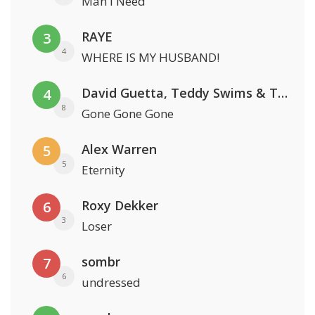
Man I Need
RAYE
3
4
WHERE IS MY HUSBAND!
David Guetta, Teddy Swims & Tones And I
4
8
Gone Gone Gone
Alex Warren
5
5
Eternity
Roxy Dekker
6
3
Loser
sombr
7
6
undressed