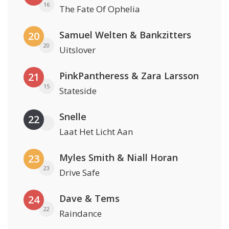
16
The Fate Of Ophelia
Samuel Welten & Bankzitters
20
20
Uitslover
PinkPantheress & Zara Larsson
21
15
Stateside
Snelle
22
Laat Het Licht Aan
Myles Smith & Niall Horan
23
23
Drive Safe
Dave & Tems
24
22
Raindance