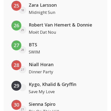
Zara Larsson
25
18
Midnight Sun
Robert Van Hemert & Donnie
26
29
Moët Dat Nou
BTS
27
28
SWIM
Niall Horan
28
27
Dinner Party
Kygo, Khalid & Gryffin
29
Save My Love
Sienna Spiro
30
21