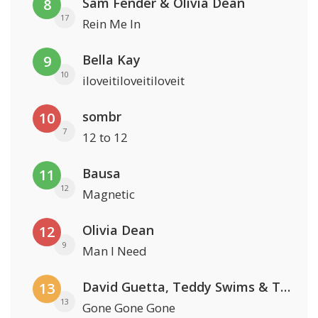
Sam Fender & Olivia Dean
8
17
Rein Me In
Bella Kay
9
10
iloveitiloveitiloveit
sombr
10
7
12 to 12
Bausa
11
12
Magnetic
Olivia Dean
12
9
Man I Need
David Guetta, Teddy Swims & Tones And I
13
13
Gone Gone Gone