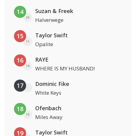
Suzan & Freek
14
26
Halverwege
Taylor Swift
15
11
Opalite
RAYE
16
14
WHERE IS MY HUSBAND!
Dominic Fike
17
White Keys
Ofenbach
18
19
Miles Away
Taylor Swift
19