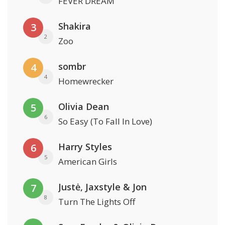
FEVER DREAM
Shakira
3
2
Zoo
sombr
4
4
Homewrecker
Olivia Dean
5
6
So Easy (To Fall In Love)
Harry Styles
6
5
American Girls
Justė, Jaxstyle & Jon
7
8
Turn The Lights Off