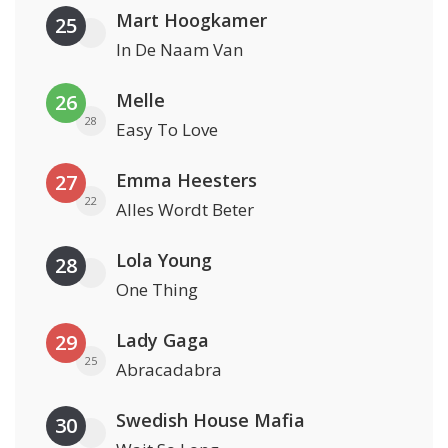
Mart Hoogkamer
25
In De Naam Van
Melle
26
28
Easy To Love
Emma Heesters
27
22
Alles Wordt Beter
Lola Young
28
One Thing
Lady Gaga
29
25
Abracadabra
Swedish House Mafia
30