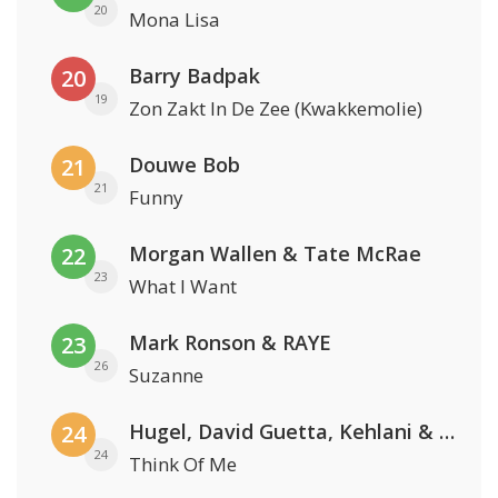
20
Mona Lisa
Barry Badpak
20
19
Zon Zakt In De Zee (Kwakkemolie)
Douwe Bob
21
21
Funny
Morgan Wallen & Tate McRae
22
23
What I Want
Mark Ronson & RAYE
23
26
Suzanne
Hugel, David Guetta, Kehlani & Daecolm
24
24
Think Of Me