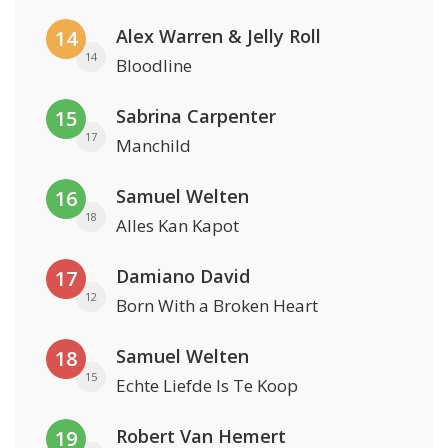
Alex Warren & Jelly Roll
14
14
Bloodline
Sabrina Carpenter
15
17
Manchild
Samuel Welten
16
18
Alles Kan Kapot
Damiano David
17
12
Born With a Broken Heart
Samuel Welten
18
15
Echte Liefde Is Te Koop
Robert Van Hemert
19