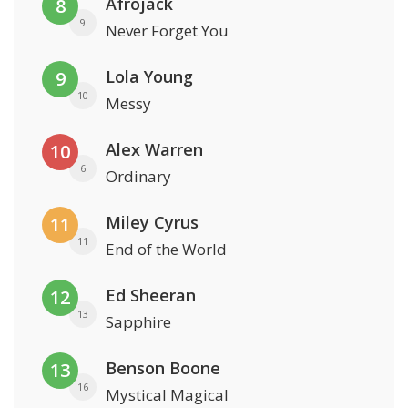
Afrojack
8
9
Never Forget You
Lola Young
9
10
Messy
Alex Warren
10
6
Ordinary
Miley Cyrus
11
11
End of the World
Ed Sheeran
12
13
Sapphire
Benson Boone
13
16
Mystical Magical