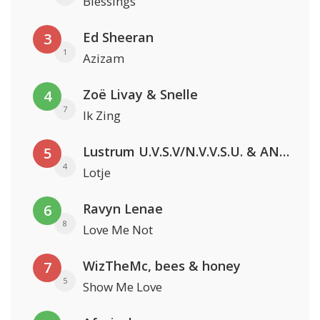
Blessings
Ed Sheeran
3
1
Azizam
Zoë Livay & Snelle
4
7
Ik Zing
Lustrum U.V.S.V/N.V.V.S.U. & ANNO ONS & Jopke van Dobbenburgh & Roeland Beelen
5
4
Lotje
Ravyn Lenae
6
8
Love Me Not
WizTheMc, bees & honey
7
5
Show Me Love