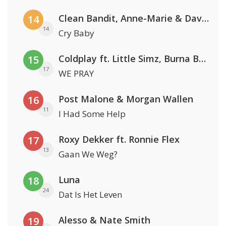
Clean Bandit, Anne-Marie & David Guetta
14
14
Cry Baby
Coldplay ft. Little Simz, Burna Boy, Elyanna & Tini
15
17
WE PRAY
Post Malone & Morgan Wallen
16
11
I Had Some Help
Roxy Dekker ft. Ronnie Flex
17
13
Gaan We Weg?
Luna
18
24
Dat Is Het Leven
Alesso & Nate Smith
19