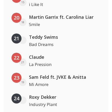
15
i Like It
Martin Garrix ft. Carolina Liar
20
18
Smile
Teddy Swims
21
Bad Dreams
Claude
22
21
La Pression
Sam Feld ft. JVKE & Anitta
23
19
Mi Amore
Roxy Dekker
24
Industry Plant