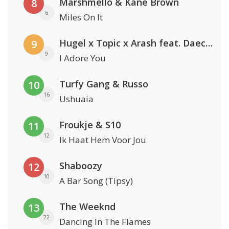
Marshmello & Kane Brown
8
6
Miles On It
Hugel x Topic x Arash feat. Daecolm
9
9
I Adore You
Turfy Gang & Russo
10
16
Ushuaia
Froukje & S10
11
12
Ik Haat Hem Voor Jou
Shaboozy
12
10
A Bar Song (Tipsy)
The Weeknd
13
22
Dancing In The Flames