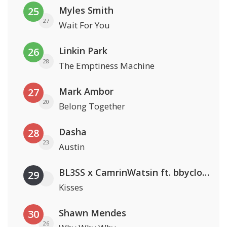
Myles Smith
25
27
Wait For You
Linkin Park
26
28
The Emptiness Machine
Mark Ambor
27
20
Belong Together
Dasha
28
23
Austin
BL3SS x CamrinWatsin ft. bbyclose
29
Kisses
Shawn Mendes
30
26