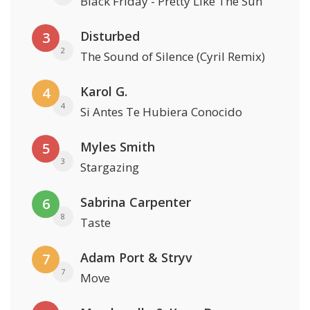
Black Friday - Pretty Like The Sun
Disturbed
3
2
The Sound of Silence (Cyril Remix)
Karol G.
4
4
Si Antes Te Hubiera Conocido
Myles Smith
5
3
Stargazing
Sabrina Carpenter
6
8
Taste
Adam Port & Stryv
7
7
Move