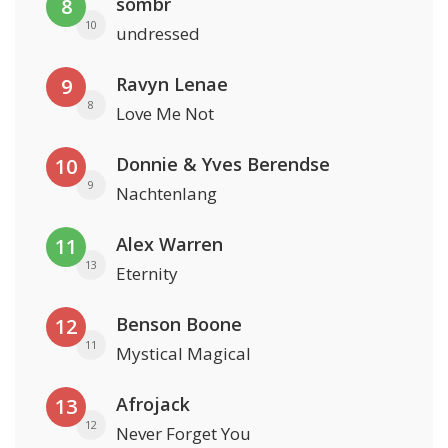
sombr
8
10
undressed
Ravyn Lenae
9
8
Love Me Not
Donnie & Yves Berendse
10
9
Nachtenlang
Alex Warren
11
13
Eternity
Benson Boone
12
11
Mystical Magical
Afrojack
13
12
Never Forget You