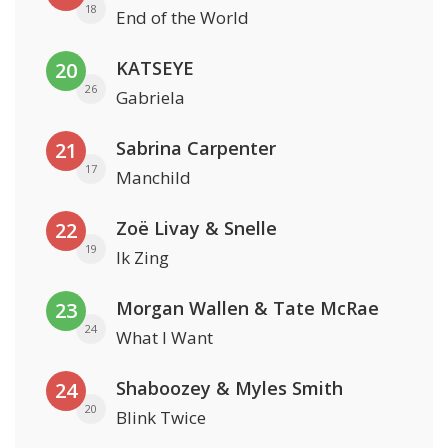
18
End of the World
KATSEYE
20
26
Gabriela
Sabrina Carpenter
21
17
Manchild
Zoë Livay & Snelle
22
19
Ik Zing
Morgan Wallen & Tate McRae
23
24
What I Want
Shaboozey & Myles Smith
24
20
Blink Twice