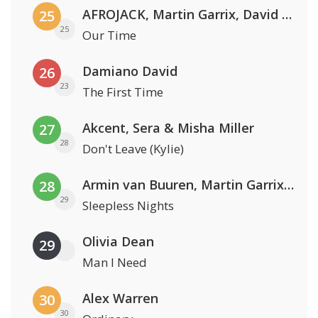
AFROJACK, Martin Garrix, David Guetta & Amél
25
25
Our Time
Damiano David
26
23
The First Time
Akcent, Sera & Misha Miller
27
28
Don't Leave (Kylie)
Armin van Buuren, Martin Garrix & Libby Whitehouse
28
29
Sleepless Nights
Olivia Dean
29
Man I Need
Alex Warren
30
30