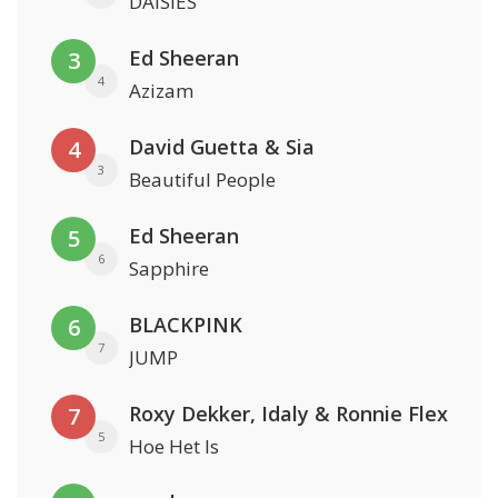
DAISIES
Ed Sheeran
3
4
Azizam
David Guetta & Sia
4
3
Beautiful People
Ed Sheeran
5
6
Sapphire
BLACKPINK
6
7
JUMP
Roxy Dekker, Idaly & Ronnie Flex
7
5
Hoe Het Is