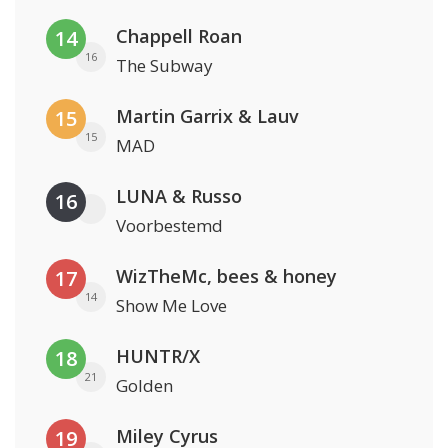
Chappell Roan
14
16
The Subway
Martin Garrix & Lauv
15
15
MAD
LUNA & Russo
16
Voorbestemd
WizTheMc, bees & honey
17
14
Show Me Love
HUNTR/X
18
21
Golden
Miley Cyrus
19