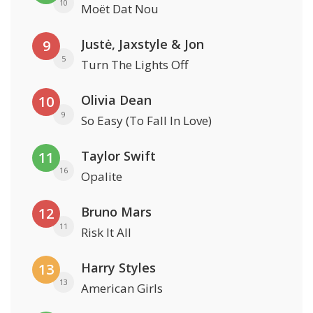
10
Moët Dat Nou
Justė, Jaxstyle & Jon
9
5
Turn The Lights Off
Olivia Dean
10
9
So Easy (To Fall In Love)
Taylor Swift
11
16
Opalite
Bruno Mars
12
11
Risk It All
Harry Styles
13
13
American Girls