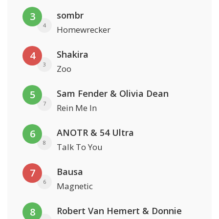
sombr
3
4
Homewrecker
Shakira
4
3
Zoo
Sam Fender & Olivia Dean
5
7
Rein Me In
ANOTR & 54 Ultra
6
8
Talk To You
Bausa
7
6
Magnetic
Robert Van Hemert & Donnie
8