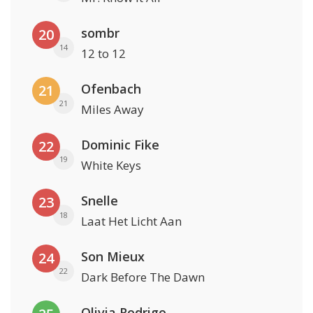
sombr
20
14
12 to 12
Ofenbach
21
21
Miles Away
Dominic Fike
22
19
White Keys
Snelle
23
18
Laat Het Licht Aan
Son Mieux
24
22
Dark Before The Dawn
Olivia Rodrigo