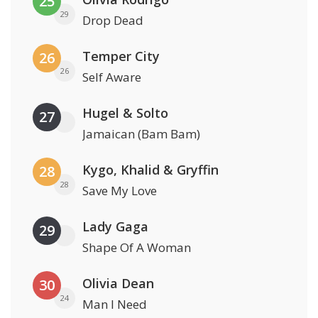
25
29
Drop Dead
Temper City
26
26
Self Aware
Hugel & Solto
27
Jamaican (Bam Bam)
Kygo, Khalid & Gryffin
28
28
Save My Love
Lady Gaga
29
Shape Of A Woman
Olivia Dean
30
24
Man I Need