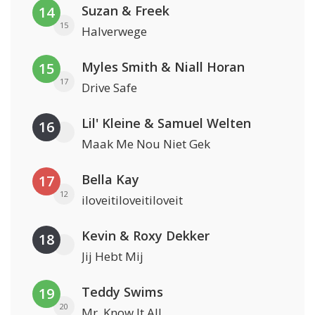
Suzan & Freek
14
15
Halverwege
Myles Smith & Niall Horan
15
17
Drive Safe
Lil' Kleine & Samuel Welten
16
Maak Me Nou Niet Gek
Bella Kay
17
12
iloveitiloveitiloveit
Kevin & Roxy Dekker
18
Jij Hebt Mij
Teddy Swims
19
20
Mr. Know It All