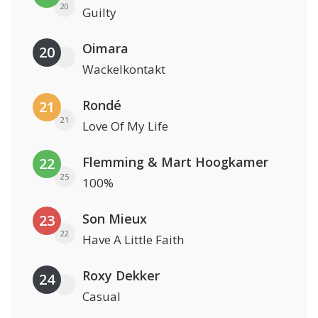
20
Guilty
Oimara
20
Wackelkontakt
Rondé
21
21
Love Of My Life
Flemming & Mart Hoogkamer
22
25
100%
Son Mieux
23
22
Have A Little Faith
Roxy Dekker
24
Casual