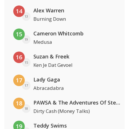
Alex Warren
14
13
Burning Down
Cameron Whitcomb
15
19
Medusa
Suzan & Freek
16
15
Ken Je Dat Gevoel
Lady Gaga
17
17
Abracadabra
PAWSA & The Adventures Of Stevie V
18
18
Dirty Cash (Money Talks)
Teddy Swims
19