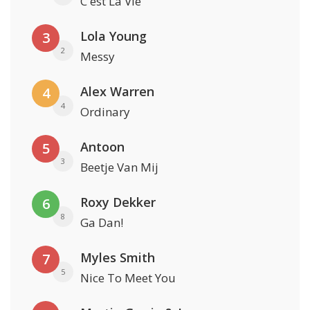
C'est La Vie
Lola Young
3
2
Messy
Alex Warren
4
4
Ordinary
Antoon
5
3
Beetje Van Mij
Roxy Dekker
6
8
Ga Dan!
Myles Smith
7
5
Nice To Meet You