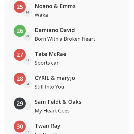
Noano & Emms
25
14
Waka
Damiano David
26
29
Born With a Broken Heart
Tate McRae
27
23
Sports car
CYRIL & maryjo
28
24
Still Into You
Sam Feldt & Oaks
29
My Heart Goes
Twan Ray
30
27