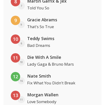
Martin Garrix & Jex
8
7
Told You So
Gracie Abrams
9
9
That's So True
Teddy Swims
10
6
Bad Dreams
Die With A Smile
11
10
Lady Gaga & Bruno Mars
Nate Smith
12
16
Fix What You Didn't Break
Morgan Wallen
13
11
Love Somebody