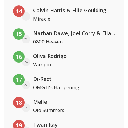
Calvin Harris & Ellie Goulding
14
13
Miracle
Nathan Dawe, Joel Corry & Ella Henderson
15
20
0800 Heaven
Oliva Rodrigo
16
24
Vampire
Di-Rect
17
22
OMG It's Happening
Melle
18
14
Old Summers
Twan Ray
19