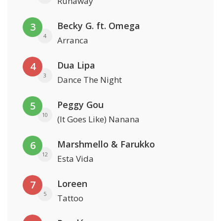
Runaway
Becky G. ft. Omega
3
4
Arranca
Dua Lipa
4
3
Dance The Night
Peggy Gou
5
10
(It Goes Like) Nanana
Marshmello & Farukko
6
12
Esta Vida
Loreen
7
5
Tattoo