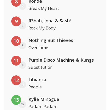
Rondé
8
6
Break My Heart
R3hab, Inna & Sash!
9
7
Rock My Body
Nothing But Thieves
10
8
Overcome
Purple Disco Machine & Kungs
11
9
Substitution
Libianca
12
11
People
Kylie Minogue
13
19
Padam Padam