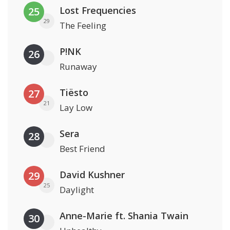
Lost Frequencies
25
29
The Feeling
P!NK
26
Runaway
Tiësto
27
21
Lay Low
Sera
28
Best Friend
David Kushner
29
25
Daylight
Anne-Marie ft. Shania Twain
30