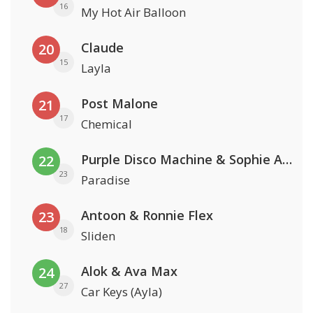
16
My Hot Air Balloon
Claude
20
15
Layla
Post Malone
21
17
Chemical
Purple Disco Machine & Sophie And The Giants
22
23
Paradise
Antoon & Ronnie Flex
23
18
Sliden
Alok & Ava Max
24
27
Car Keys (Ayla)