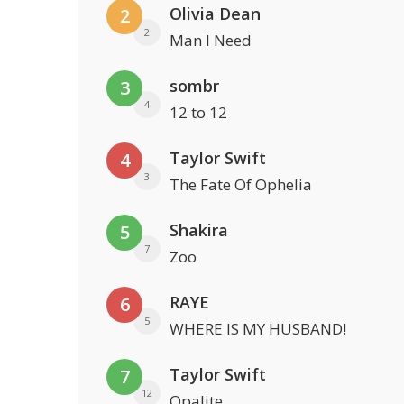
Olivia Dean
2
2
Man I Need
sombr
3
4
12 to 12
Taylor Swift
4
3
The Fate Of Ophelia
Shakira
5
7
Zoo
RAYE
6
5
WHERE IS MY HUSBAND!
Taylor Swift
7
12
Opalite