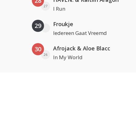
28
27
I Run
Froukje
29
Iedereen Gaat Vreemd
Afrojack & Aloe Blacc
30
26
In My World