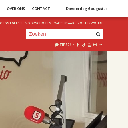
S
OVER ONS
CONTACT
Donderdag 6 augustus
OEGSTGEEST
·
VOORSCHOTEN
·
WASSENAAR
·
ZOETERWOUDE
TIPS?!
·
Je luistert nu naar
uur 1 van 2
«
Vorig uur
Volgend uur
»
17.00