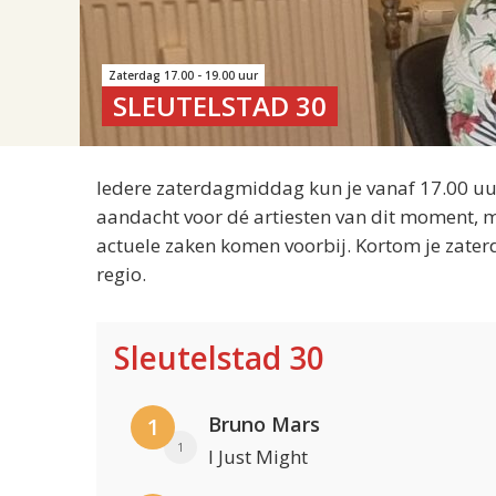
Zaterdag 17.00 - 19.00 uur
SLEUTELSTAD 30
Iedere zaterdagmiddag kun je vanaf 17.00 uur
aandacht voor dé artiesten van dit moment, m
actuele zaken komen voorbij. Kortom je zater
regio.
Sleutelstad 30
Bruno Mars
1
1
I Just Might