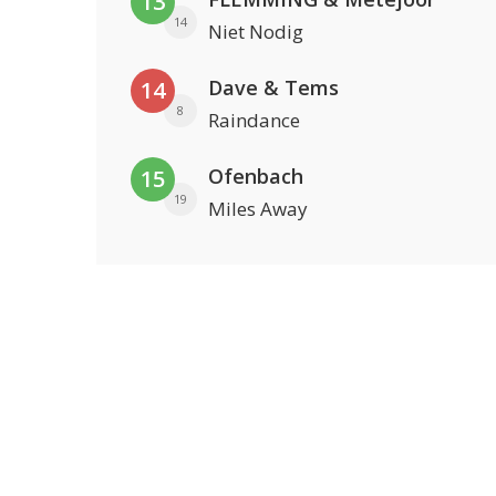
13
14
Niet Nodig
Dave & Tems
14
8
Raindance
Ofenbach
15
19
Miles Away