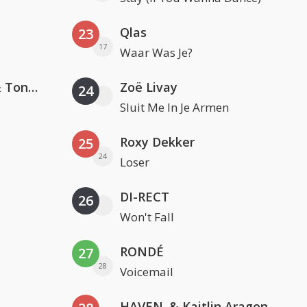
Qlas
23
17
Waar Was Je?
David Guetta, Teddy Swims & Tones And I
Zoë Livay
24
Sluit Me In Je Armen
Roxy Dekker
25
24
Loser
DI-RECT
26
Won't Fall
RONDÉ
27
28
Voicemail
HAVEN. & Kaitlin Aragon