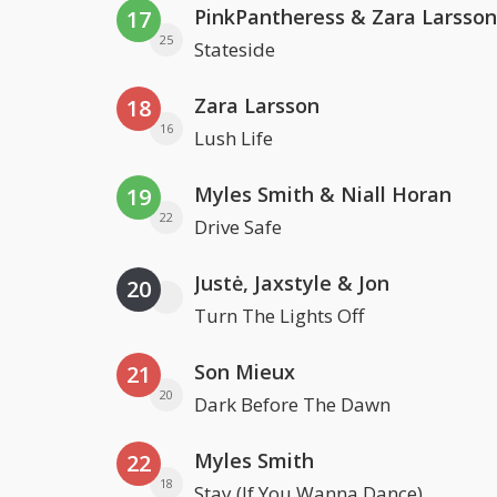
PinkPantheress & Zara Larsson
17
25
Stateside
Zara Larsson
18
16
Lush Life
Myles Smith & Niall Horan
19
22
Drive Safe
Justė, Jaxstyle & Jon
20
Turn The Lights Off
Son Mieux
21
20
Dark Before The Dawn
Myles Smith
22
18
Stay (If You Wanna Dance)