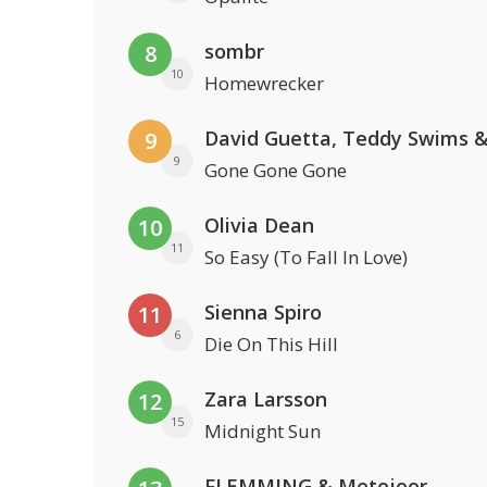
sombr
8
10
Homewrecker
9
9
Gone Gone Gone
Olivia Dean
10
11
So Easy (To Fall In Love)
Sienna Spiro
11
6
Die On This Hill
Zara Larsson
12
15
Midnight Sun
FLEMMING & Metejoor