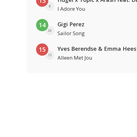
13
8
I Adore You
Gigi Perez
14
20
Sailor Song
Yves Berendse & Emma Hees
15
13
Alleen Met Jou