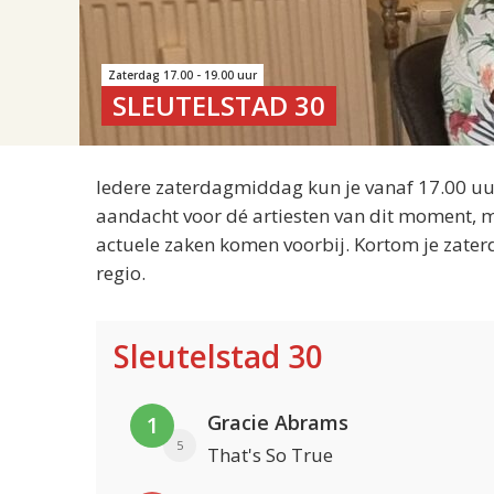
Zaterdag 17.00 - 19.00 uur
SLEUTELSTAD 30
Iedere zaterdagmiddag kun je vanaf 17.00 uur
aandacht voor dé artiesten van dit moment, m
actuele zaken komen voorbij. Kortom je zater
regio.
Sleutelstad 30
Gracie Abrams
1
5
That's So True