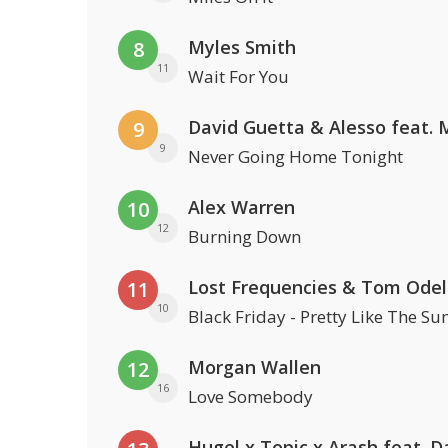
Myles Smith
8
11
Wait For You
9
9
Never Going Home Tonight
Alex Warren
10
12
Burning Down
Lost Frequencies & Tom Odel
11
10
Black Friday - Pretty Like The Su
Morgan Wallen
12
16
Love Somebody