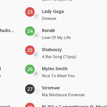
Lady Gaga
23
17
Disease
David Guetta & Alesso feat. Madison Love
Rondé
24
25
Love Of My Life
Shaboozy
25
23
A Bar Song (Tipsy)
l
Myles Smith
26
28
n
Nice To Meet You
Stromae
27
Ma Meilleure Ennemie
Hugel x Topic x Arash feat. Daecolm
BL3SS x CamrinWatsin ft. bbyc