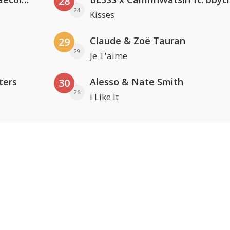
28
24
Kisses
Claude & Zoë Tauran
29
29
Je T'aime
ters
Alesso & Nate Smith
30
26
i Like It