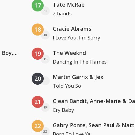
Tate McRae
17
21
2 hands
Gracie Abrams
18
18
I Love You, I'm Sorry
Coldplay ft. Little Simz, Burna Boy, Elyanna & Tini
The Weeknd
19
15
Dancing In The Flames
Martin Garrix & Jex
20
Told You So
21
19
Cry Baby
22
22
Born To Love Ya