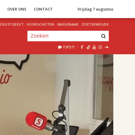
S
OVER ONS
CONTACT
Vrijdag 7 augustus
OEGSTGEEST
·
VOORSCHOTEN
·
WASSENAAR
·
ZOETERWOUDE
TIPS?!
·
Je luistert nu naar
uur 1 van 2
«
Vorig uur
Volgend uur
»
17.00