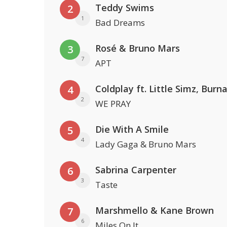
Teddy Swims
2
1
Bad Dreams
Rosé & Bruno Mars
3
7
APT
4
2
WE PRAY
Die With A Smile
5
4
Lady Gaga & Bruno Mars
Sabrina Carpenter
6
3
Taste
Marshmello & Kane Brown
7
6
Miles On It