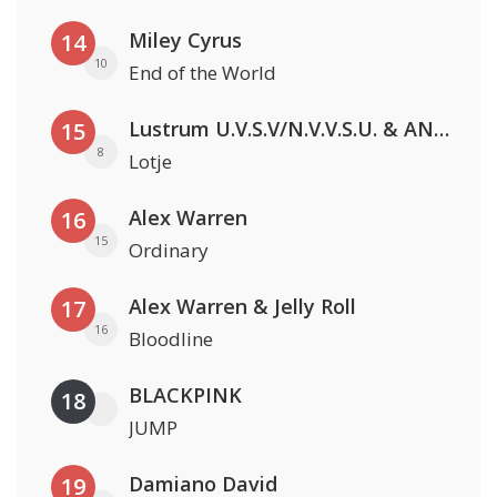
Miley Cyrus
14
10
End of the World
Lustrum U.V.S.V/N.V.V.S.U. & ANNO ONS & Jopke van Dobbenburgh & Roeland Beelen
15
8
Lotje
Alex Warren
16
15
Ordinary
Alex Warren & Jelly Roll
17
16
Bloodline
BLACKPINK
18
JUMP
Damiano David
19