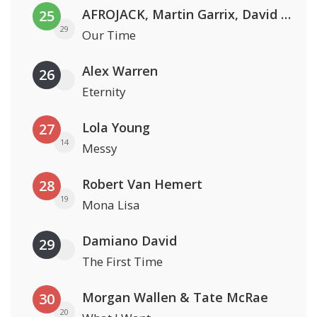
AFROJACK, Martin Garrix, David Guetta & Amél
25
29
Our Time
Alex Warren
26
Eternity
Lola Young
27
14
Messy
Robert Van Hemert
28
19
Mona Lisa
Damiano David
29
The First Time
Morgan Wallen & Tate McRae
30
20