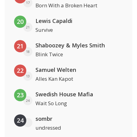
17
Born With a Broken Heart
Lewis Capaldi
20
21
Survive
Shaboozey & Myles Smith
21
18
Blink Twice
Samuel Welten
22
13
Alles Kan Kapot
Swedish House Mafia
23
24
Wait So Long
sombr
24
undressed