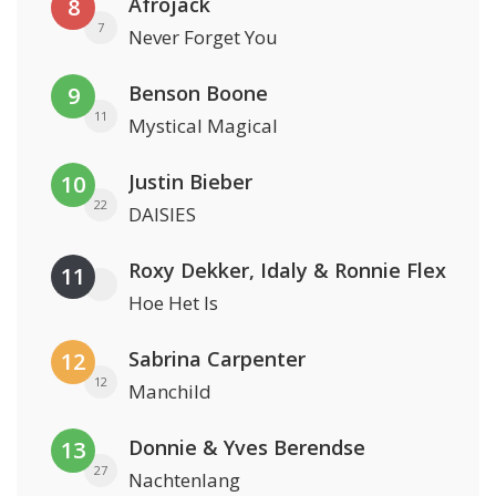
Afrojack
8
7
Never Forget You
Benson Boone
9
11
Mystical Magical
Justin Bieber
10
22
DAISIES
Roxy Dekker, Idaly & Ronnie Flex
11
Hoe Het Is
Sabrina Carpenter
12
12
Manchild
Donnie & Yves Berendse
13
27
Nachtenlang