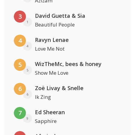
Azizam
David Guetta & Sia
3
1
Beautiful People
Ravyn Lenae
4
4
Love Me Not
WizTheMc, bees & honey
5
5
Show Me Love
Zoë Livay & Snelle
6
6
Ik Zing
Ed Sheeran
7
9
Sapphire